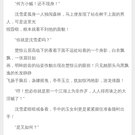
“何方小贼！还不现身！”
沈雪柔孤身一人独闯森林，马上便发现了站在树干上面的男
人，可是这里光
线昏暗，根本就看不到他的面貌！
“你就是沈雪柔吗？”
楚惊云居高临下的看着下面不远处站着的一个身影，白衣飘
飘，一张眉目如
画，明眸皓齿的仙姿佚貌出现在楚惊云的眼前！只见她那头乌黑飘
逸的长发静静
飞扬于脑后，袅娜摇曳，亭亭玉立，犹如惊鸿艳影，游龙倩颜！
“哼！想必你就是那一个江湖上为非作歹，人人得而诛之的大
淫贼了！”
沈雪柔暗暗戒备着，手中的玉女剑更是紧紧握住准备随时出
手！
“是又如何？”