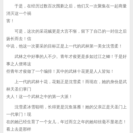
于是，在经历过数百次围剿之后，他们又一次聚集在一起商量
消灭这一个祸
害！
可是，这次的采花贼更是大言不惭，留下了自己的一封信之后
扬长而去！信
中说，他这一次要采的目标正是上一代的武林第一美女沈雪柔！
武林之中好事的人不少。青年才俊更是多如过江之鲫！于是好
事之人便将这
些青年才俊做了一个编排！其中的武林十花更是人人皆知！
上一代的武林十花，花魁正是沈雪柔！而现在，她的身份是武
林天圣们掌门
夫人！这一个武林之中的第一大派！
沈雪柔冰雪聪明，长得更是沉鱼落雁！她的父亲正是天圣门上
一代掌门！现
在的她已经生育了一个女儿，年过而立之年的她却丝毫不显老态！
看上去是那样