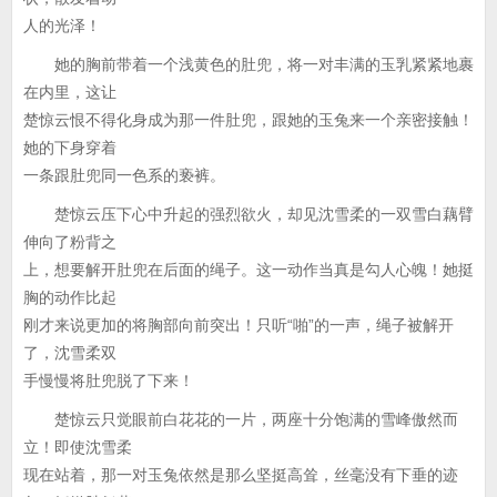
人的光泽！
她的胸前带着一个浅黄色的肚兜，将一对丰满的玉乳紧紧地裹
在内里，这让
楚惊云恨不得化身成为那一件肚兜，跟她的玉兔来一个亲密接触！
她的下身穿着
一条跟肚兜同一色系的亵裤。
楚惊云压下心中升起的强烈欲火，却见沈雪柔的一双雪白藕臂
伸向了粉背之
上，想要解开肚兜在后面的绳子。这一动作当真是勾人心魄！她挺
胸的动作比起
刚才来说更加的将胸部向前突出！只听“啪”的一声，绳子被解开
了，沈雪柔双
手慢慢将肚兜脱了下来！
楚惊云只觉眼前白花花的一片，两座十分饱满的雪峰傲然而
立！即使沈雪柔
现在站着，那一对玉兔依然是那么坚挺高耸，丝毫没有下垂的迹