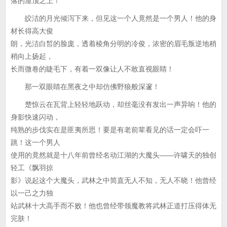
落的屋顶之上！
皎洁的月光倾泻下来，但见这一个人竟然是一个男人！他的身
材长得高大俊
朗，光洁白皙的脸庞，透着棱角分明的冷俊，浓密的眉毛叛逆地稍
稍向上扬起，
长而微卷的睫毛下，有着一双像让人不敢直视眼睛！
那一双眼睛在黑夜之中却仿佛野狼般深邃！
楚惊云在瓦背上轻轻地跃动，却丝毫没有发出一声异响！他的
身影快速闪动，
纯熟的步伐实在是匪夷所思！要是有老前辈看见的话一定会吓一
跳！这一个男人
使用的竟然就是十八年前曾经名动江湖的大魔头——许啸天的独创
轻工《飘羽掠
影》说起这个大魔头，武林之中简直无人不知，无人不晓！他曾经
以一己之力独
站武林十大高手而不败！他也曾经带领魔教将武林正道打压得体无
完肤！