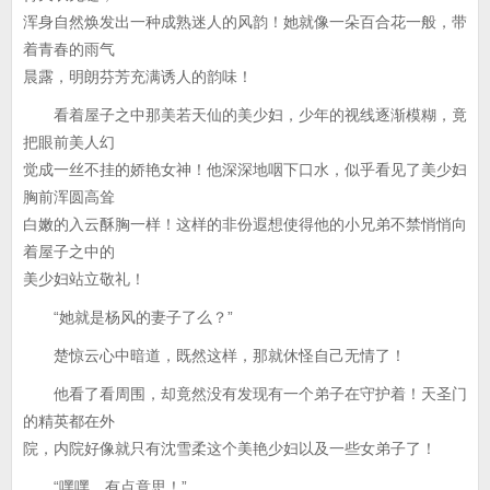
浑身自然焕发出一种成熟迷人的风韵！她就像一朵百合花一般，带
着青春的雨气
晨露，明朗芬芳充满诱人的韵味！
看着屋子之中那美若天仙的美少妇，少年的视线逐渐模糊，竟
把眼前美人幻
觉成一丝不挂的娇艳女神！他深深地咽下口水，似乎看见了美少妇
胸前浑圆高耸
白嫩的入云酥胸一样！这样的非份遐想使得他的小兄弟不禁悄悄向
着屋子之中的
美少妇站立敬礼！
“她就是杨风的妻子了么？”
楚惊云心中暗道，既然这样，那就休怪自己无情了！
他看了看周围，却竟然没有发现有一个弟子在守护着！天圣门
的精英都在外
院，内院好像就只有沈雪柔这个美艳少妇以及一些女弟子了！
“嘿嘿，有点意思！”