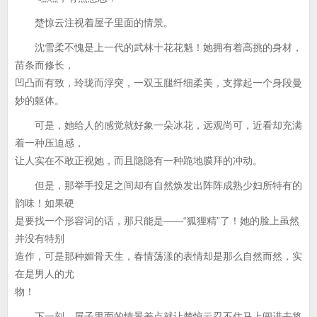
楚惊云注视着屋子里面的情景。
沈雪柔不愧是上一代的武林十花花魁！她拥有着高挑的身材，
苗条而修长，
凹凸而有致，玲珑而浮突，一双玉腿纤细柔美，支撑起一个身段曼
妙的躯体。
可是，她给人的感觉就好象一朵冰花，远观尚可，近看却充满
着一种压迫感，
让人实在不敢正视她，而且隐隐有一种跪地膜拜的冲动。
但是，那举手投足之间却有自然焕发出阵阵成熟少妇所特有的
韵味！如果硬
是要找一个形容词的话，那只能是——“狐狸精”了！她的脸上虽然
并没有特别
造作，可是那种媚骨天生，春情荡漾的表情却是那么自然而然，实
在是男人的尤
物！
下一刻，屋子里面的情景差点就让楚惊云忍不住马上闯进去将