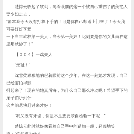
楚惊云收起了软剑，向着眼前的这一个被自己重伤了的美艳人
妻少妇走去，
“原本我今天没有打算下手的！可是你自己却送上门来了！今天我
可要好好享受
一下当年武林第一美人，当今第一美妇！此刻要是你的女儿而在这
里那就妙了！”
【００４】一戏夫人
“无耻！”
沈雪柔狠狠地的瞪着眼前这个少年。在这一刻她才发现，自己
已经害怕得颤
抖起来了！现在的她真后悔，为什么自己那么冲动呢！希望手下的
弟子们听到什
么声响尽快赶过来才好！
“我又没有牙齿，你是不是想要亲自检验一下呢！”
楚惊云此时就好像看着自己手中的猎物一般，轻蔑地笑
道：“你知道为什么