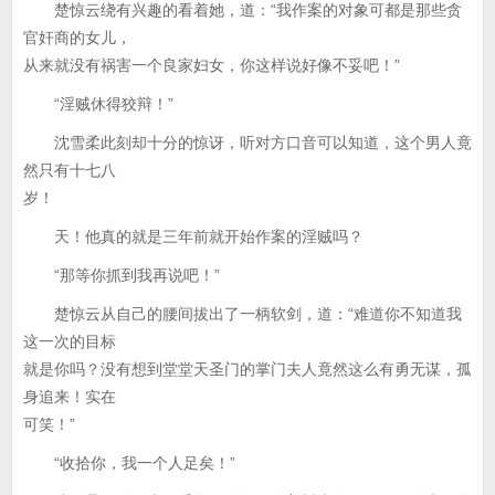
楚惊云绕有兴趣的看着她，道：“我作案的对象可都是那些贪
官奸商的女儿，
从来就没有祸害一个良家妇女，你这样说好像不妥吧！”
“淫贼休得狡辩！”
沈雪柔此刻却十分的惊讶，听对方口音可以知道，这个男人竟
然只有十七八
岁！
天！他真的就是三年前就开始作案的淫贼吗？
“那等你抓到我再说吧！”
楚惊云从自己的腰间拔出了一柄软剑，道：“难道你不知道我
这一次的目标
就是你吗？没有想到堂堂天圣门的掌门夫人竟然这么有勇无谋，孤
身追来！实在
可笑！”
“收拾你，我一个人足矣！”