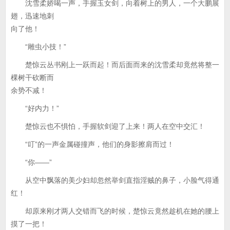
沈雪柔娇喝一声，手握玉女剑，向着树上的男人，一个大鹏展
翅，迅速地刺
向了他！
“雕虫小技！”
楚惊云丛书刚上一跃而起！而后面而来的沈雪柔却竟然将整一
棵树干砍断而
余势不减！
“好内力！”
楚惊云也不惧怕，手握软剑迎了上来！两人在空中交汇！
“叮”的一声金属碰撞声，他们的身影擦肩而过！
“你——”
从空中飘落的美少妇却忽然举剑直指淫贼的鼻子，小脸气得通
红！
却原来刚才两人交错而飞的时候，楚惊云竟然趁机在她的腰上
摸了一把！