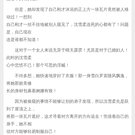
但是，她却发现了自己刚才沐浴的正上方一块瓦片竟然被人移
动过！一想到
自己刚才一丝不挂地被别人窥见了，沈雪柔连死的心都有了！问题
是，自己现在
连是谁都不知道！
这对于一个女人来说无异于晴天霹雳！尤其是对于已婚妇人！
此时的沈雪柔
心中悲愤不已！那个可恶的淫贼！
不待多想，她快速地穿好了衣服！那一身雪白罗裳随风飘逸，
将她那姣美修
长的身材包裹着婀娜有致！
因为被偷窥的事情不能够让别的弟子发现，所以沈雪柔先是跃
到了屋顶之上，
将那一块瓦片遮好，这才寻着对方离开的方向追去！凭借着自己的
身手，她不相
信对方能够轻易制服自己！