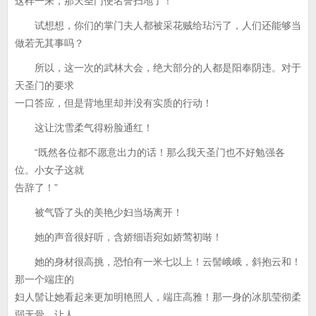
这样一来，那天圣门便名誉扫地了！
试想想，你们的掌门夫人都被采花贼给玷污了，人们还能够当
做若无其事吗？
所以，这一次的武林大会，绝大部分的人都是阳奉阴违。对于
天圣门的要求
一口答应，但是背地里却并没有实质的行动！
这让沈雪柔气得粉脸通红！
“既然各位都不愿意出力的话！那么我天圣门也不好勉强各
位。小女子这就
告辞了！”
被气昏了头的美艳少妇当场离开！
她的声音很好听，含娇细语宛如娇莺初啭！
她的身材很高挑，恐怕有一米七以上！云髻峨峨，斜抱云和！
那一个端庄的
妇人髻让她看起来更加明艳照人，端庄高雅！那一身的冰肌莹彻柔
弱无骨，让人