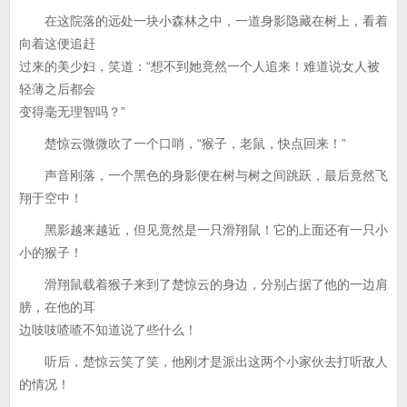
在这院落的远处一块小森林之中，一道身影隐藏在树上，看着
向着这便追赶
过来的美少妇，笑道：“想不到她竟然一个人追来！难道说女人被
轻薄之后都会
变得毫无理智吗？”
楚惊云微微吹了一个口哨，“猴子，老鼠，快点回来！”
声音刚落，一个黑色的身影便在树与树之间跳跃，最后竟然飞
翔于空中！
黑影越来越近，但见竟然是一只滑翔鼠！它的上面还有一只小
小的猴子！
滑翔鼠载着猴子来到了楚惊云的身边，分别占据了他的一边肩
膀，在他的耳
边吱吱喳喳不知道说了些什么！
听后，楚惊云笑了笑，他刚才是派出这两个小家伙去打听敌人
的情况！