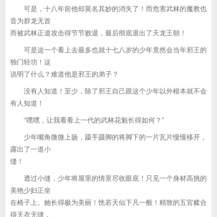
可是，十八年前他却莫名其妙的消失了！而危害武林的魔教也
音为群龙无首
而被武林正道攻击得节节败退，最后彻底退出了天龙王朝！
可是这一个看上去最多也就十七八岁的少年竟然会当年邪王的
独门轻功！这
说明了什么？难道他是邪王的弟子？
没有人知道！至少，除了邪王自己跟这个少年以外根本就不会
有人知道！
“嘿嘿，让我看看上一代的武林花魁长得如何？”
少年嘴角微微上扬，蹑手蹑脚的将脚下的一片瓦片慢慢移开，
露出了一道小
缝！
透过小缝，少年将屋里的情景尽收眼底！只见一个身材高挑的
美艳少妇正坐
在椅子上。她长得极为美丽！恍若天仙下凡一般！精致的五官糅合
得天衣无缝，