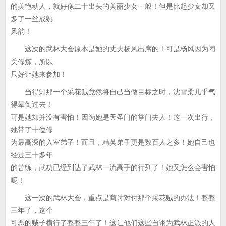
的美艳动人，就好像二十出头的美丽少女一般！但是比起少女却又
多了一丝成熟
风韵！
这次的武林大会原本是她的丈夫杨风出席的！可是杨风因为闭
关修炼，所以
只好让她来参加！
当得知那一个采花贼竟然将自己当做目标之时，沈雪柔几乎气
得晕倒过去！
可是她却并没有害怕！因为她是天圣门的掌门夫人！这一次出行，
她带了十位修
为最高深的入室弟子！而且，精英弟子更是数百人之多！她自己也
经过三十多年
的苦练，武功已经到达了武林一流高手的行列了！她又怎么会害怕
呢！
这一次的武林大会，重点是商讨对付那个采花贼的办法！整整
三年了，这个
可恶的贼子横行了整整三年了！这让他们这些自诩为武林正派的人