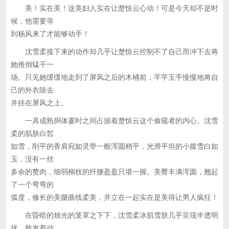
美！实在美！这美妇人实在让楚惊云心动！可是今天却不是时
候，他需要等
到杨风来了才能够动手！
沈雪柔接下来的动作却几乎让楚惊云控制不了自己而冲下去将
她推倒猛干一
场。只见她缓缓地走到了屏风之后的木桶前，芊芊玉手慢慢地将自
己的外衣除去
并挂在屏风之上。
一具成熟胴体霎时之间占据着楚惊云这个偷窥者的内心。沈雪
柔的肌肤白皙
如雪，削平的香肩宛如灵带一般浑圆稍平，光滑平坦的小腹雪白如
玉，没有一丝
多余的赘肉，细弱柳枝的纤腰盈盈只堪一握。美臀丰满浑圆，翘起
了一个弯弯的
弧度，修长的美腿曲线柔美，并立在一起实在是美得让男人疯狂！
在昏暗的烛光的笼罩之下下，沈雪柔冰肌雪肤几乎呈现半透明
状，散发着动