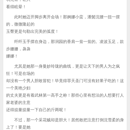
看得眩晕！
此时她迈开脚步离开会场！那婀娜小蛮，潘鬓沈腰一扭一摆
的，微微隆起的
玉臀更是勾勒出完美的弧度！
纤纤玉手摆在身边，那润园的香肩一耸一耸的。凌波玉足，款
步姗姗，袅袅
娜娜！
尤其是她那一身曼妙玲珑的曲线，更是让天下的男人为之疯
狂！可是在场的
却没有一个男人胆敢冒犯！毕竟得罪天圣门可没有好果子吃的！这
一个美艳少妇
的丈夫更是有着武林第一高手之称！那些心里有想法的人想要打人
家老婆的主意
还得掂量掂量一下自己的斤两呢！
不过，那一个采花贼却是胆大！居然敢把注意打倒沈雪柔的身
上了！要是她