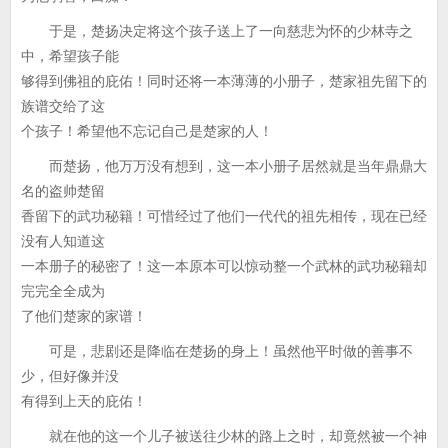
于是，楚扬决定将这个孩子送上了一向慈悲为怀的少林寺之
中，希望孩子能
够得到佛祖的庇佑！同时还将一本薄薄的小册子，楚家祖先留下的
族谱交给了这
个孩子！希望他不忘记自己是楚家的人！
而楚扬，他万万没有想到，这一本小册子居然就是当年鼎鼎大
名的盗帅楚留
香留下的武功秘籍！可惜经过了他们一代代的祖先相传，现在已经
没有人知道这
一本册子的秘密了！这一本原本可以惊动整一个武林的武功秘籍却
完完全全成为
了他们楚家的家谱！
可是，悲剧还是降临在楚扬的身上！虽然他平时做的善事不
少，但好像并没
有得到上天的庇佑！
就在他的这一个儿子被送往少林的路上之时，却竟然被一个神