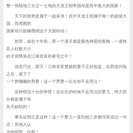
整一块陆地三分之一土地的天龙王朝帝国却是其中最大的国家！
天下的形势是属于一超多强！其中天龙王朝属于唯一的超级大
国，而周围的
国家却只能够围绕这个大国转动！
然而，就在十年前，那一个漫天都是紫色神雷的夜晚，一道恍
若人柱般大小
的天雷降落在江南首富的家宅之中！
说也巧合，那天！江南首富楚扬的妻子正好临盆，在那道闪电
之后，诞下了
一个胖嘟嘟的男婴！这一个男婴一出生却不会哭泣！
这种情况十分的奇怪！在出生的时候不会哭泣的婴儿，绝大部
分都是属于有
先天缺陷的！
事实证明正是这样！这一个婴儿一直到他三岁都没有说过一句
话！其他人认
为他弱智，白痴！