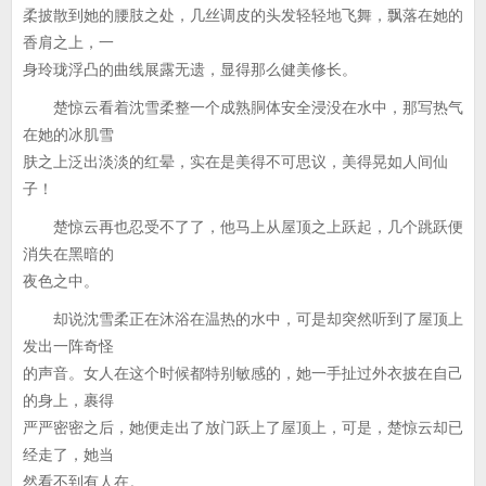
柔披散到她的腰肢之处，几丝调皮的头发轻轻地飞舞，飘落在她的
香肩之上，一
身玲珑浮凸的曲线展露无遗，显得那么健美修长。
楚惊云看着沈雪柔整一个成熟胴体安全浸没在水中，那写热气
在她的冰肌雪
肤之上泛出淡淡的红晕，实在是美得不可思议，美得晃如人间仙
子！
楚惊云再也忍受不了了，他马上从屋顶之上跃起，几个跳跃便
消失在黑暗的
夜色之中。
却说沈雪柔正在沐浴在温热的水中，可是却突然听到了屋顶上
发出一阵奇怪
的声音。女人在这个时候都特别敏感的，她一手扯过外衣披在自己
的身上，裹得
严严密密之后，她便走出了放门跃上了屋顶上，可是，楚惊云却已
经走了，她当
然看不到有人在。