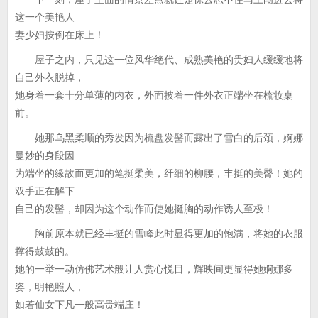
这一个美艳人
妻少妇按倒在床上！
屋子之内，只见这一位风华绝代、成熟美艳的贵妇人缓缓地将
自己外衣脱掉，
她身着一套十分单薄的内衣，外面披着一件外衣正端坐在梳妆桌
前。
她那乌黑柔顺的秀发因为梳盘发髻而露出了雪白的后颈，婀娜
曼妙的身段因
为端坐的缘故而更加的笔挺柔美，纤细的柳腰，丰挺的美臀！她的
双手正在解下
自己的发髻，却因为这个动作而使她挺胸的动作诱人至极！
胸前原本就已经丰挺的雪峰此时显得更加的饱满，将她的衣服
撑得鼓鼓的。
她的一举一动仿佛艺术般让人赏心悦目，辉映间更显得她婀娜多
姿，明艳照人，
如若仙女下凡一般高贵端庄！