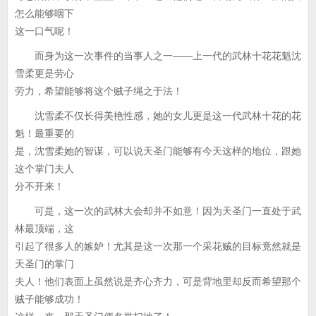
怎么能够咽下
这一口气呢！
而身为这一次事件的当事人之一——上一代的武林十花花魁沈
雪柔更是劳心
劳力，希望能够将这个贼子绳之于法！
沈雪柔不仅长得美艳性感，她的女儿更是这一代武林十花的花
魁！最重要的
是，沈雪柔她的智谋，可以说天圣门能够有今天这样的地位，跟她
这个掌门夫人
分不开来！
可是，这一次的武林大会却并不如意！因为天圣门一直处于武
林最顶端，这
引起了很多人的嫉妒！尤其是这一次那一个采花贼的目标竟然就是
天圣门的掌门
夫人！他们表面上虽然说是齐心齐力，可是背地里却反而希望那个
贼子能够成功！