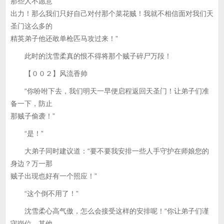
那些人不愿意
出力！那么我们只好自己对付那个菜花贼！我就不相信面对我们天
圣门这么多的
精英弟子他还敢单枪匹马攻过来！”
此时的沈雪柔真的恨不得将那个贼子碎尸万段！
【００２】风流香帅
“你吩咐下去，我们明天一早便启程返回天圣门！让弟子们准
备一下，防止
那贼子偷袭！”
“是！”
大弟子同时建议道：“要不要我安排一些人手守护在师娘您的
身边？万一那
贼子出现也好有一个照应！”
“这个倒不用了！”
沈雪柔心高气傲，怎么会接受这样的安排呢！“你让弟子们谨
守岗位，其他