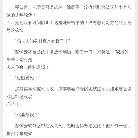
要知道，沈雪柔可是武林一流高手！没有想到会被这和十七八
岁的少年轻薄！
而且她还没有时间阻止！这是她最害怕的！没有想到对方的速度竟
然这么快！
“杨夫人的身材真是妙极了！”
楚惊云将自己的手掌放于嘴边，嗅了一口，邪笑道：“淡淡的
幽香，这可是
夫人你身上的味道哦！”
“淫贼受死！”
沈雪柔再次握剑而攻，原本趁着冷静的她被这个小淫贼这么调
戏已经怒火攻
心了！
“想要杀我？”
楚惊云软剑之中注入真气，顿时变得坚硬无比！他举剑一砍，
横扫千军地砍