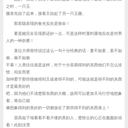
之时，一只玉
腿首先抬了起来，接着又抬起了另一只玉腿。
那若隐若现的春光实在是致命！
要是她完全呈现那还好一点，可是这样时显时露地实在是对男
人的一种折磨！
某位大师曾经说过这么一句十分经典的话：妻不如妾，妾不如
偷，偷不如偷
不着！人类往往就是这样，对于十分容易得到的东西他们不怎么珍
惜，却反而更
加钟爱于那些很难得到又或者得不到的，可能这就是得不到的东西
才是最美好的
吧，因为他们不清楚那东西的大概，故而可以更加天马行空地想象
着，将自己能
够想象得到的美好的一切都放在了那些得不到的东西身上！
居高临下地看着不着片缕的美妇人，楚惊云的心正在蠢蠢欲动
着！此刻沈雪