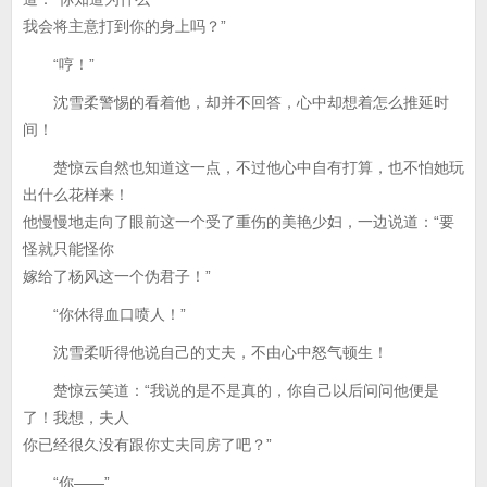
我会将主意打到你的身上吗？”
“哼！”
沈雪柔警惕的看着他，却并不回答，心中却想着怎么推延时
间！
楚惊云自然也知道这一点，不过他心中自有打算，也不怕她玩
出什么花样来！
他慢慢地走向了眼前这一个受了重伤的美艳少妇，一边说道：“要
怪就只能怪你
嫁给了杨风这一个伪君子！”
“你休得血口喷人！”
沈雪柔听得他说自己的丈夫，不由心中怒气顿生！
楚惊云笑道：“我说的是不是真的，你自己以后问问他便是
了！我想，夫人
你已经很久没有跟你丈夫同房了吧？”
“你——”