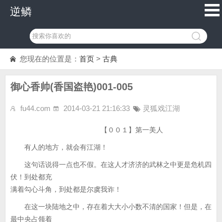
逆鳞
您现在的位置是：
首页
>
古典
御心香帅(香国盗艳)001-005
fu44.com
2014-03-21 21:16:33
灵狐戏江湖
【００１】第一美人
有人的地方，就会有江湖！
这句话说得一点也不假。在这人才济济的武林之中更是危机四
伏！到处都充
满着勾心斗角，到处都是尔虞我诈！
在这一块陆地之中，存在着大大小小数不清的国家！但是，在
最中央占领着