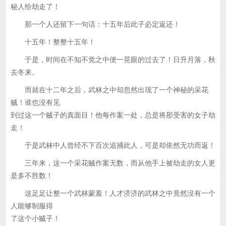
秘人给劫走了！
那一个人还留下一句话：十五年后此子必定返还！
十五年！整整十五年！
于是，时间在不知不觉之中便一晃眼的过去了！日升月落，秋
去冬来。
而就在十二年之后，武林之中却忽然出现了一个神秘的采花
贼！谁也没有见
到过这一个贼子的真面目！他每作案一处，总是将那受害的女子劫
走！
于是武林中人曾经不下百次追捕此人，可是却依然无功而返！
三年来，这一个采花贼作案无数，而从他手上被劫走的女人更
是多不胜数！
这足足让整一个武林蒙羞！人才济济的武林之中竟然没有一个
人能够制服得
了这个小贼子！