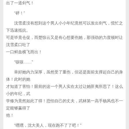
出了一道剑气！
“砰！”
沈雪柔没有想到这个男人小小年纪竟然可以发出剑气，慌忙之
下迅速抵抗。
可是毕竟仓促，而楚惊云又是有心想要伤她，那强劲的力度顿时让
沈雪柔口吐了
一口鲜血横飞而出！
“咳咳……”
幸好她内力深厚，虽然受了重伤，但还是面前支撑起自己的身
体！此时的她
才知道了害怕！眼前的这一个男人实在太过让她匪夷所思了！这么
小的年纪，武
学修为竟然如此了得！恐怕自己的丈夫，武林第一高手杨风也不一
定能够赢得了
他！
“嘿嘿，沈大美人，现在跑不了了吧！”