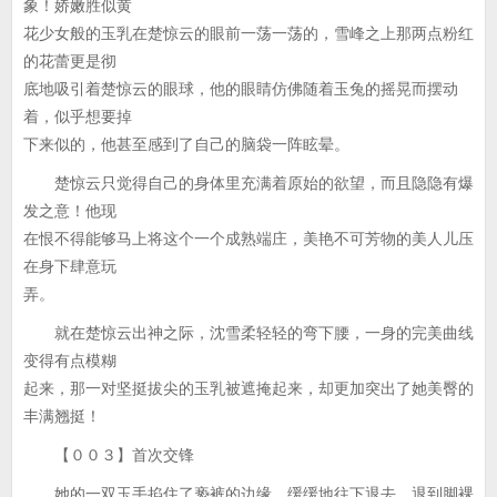
象！娇嫩胜似黄
花少女般的玉乳在楚惊云的眼前一荡一荡的，雪峰之上那两点粉红
的花蕾更是彻
底地吸引着楚惊云的眼球，他的眼睛仿佛随着玉兔的摇晃而摆动
着，似乎想要掉
下来似的，他甚至感到了自己的脑袋一阵眩晕。
楚惊云只觉得自己的身体里充满着原始的欲望，而且隐隐有爆
发之意！他现
在恨不得能够马上将这个一个成熟端庄，美艳不可芳物的美人儿压
在身下肆意玩
弄。
就在楚惊云出神之际，沈雪柔轻轻的弯下腰，一身的完美曲线
变得有点模糊
起来，那一对坚挺拔尖的玉乳被遮掩起来，却更加突出了她美臀的
丰满翘挺！
【００３】首次交锋
她的一双玉手掐住了亵裤的边缘，缓缓地往下退去，退到脚裸