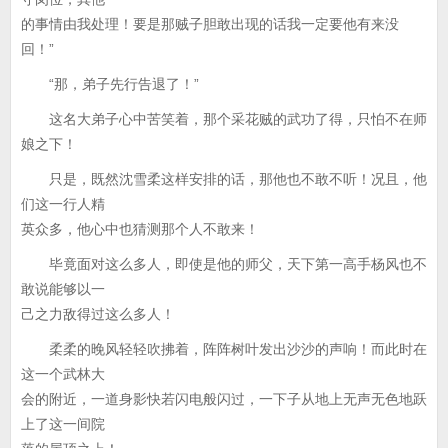
的事情由我处理！要是那贼子胆敢出现的话我一定要他有来没
回！”
“那，弟子先行告退了！”
这名大弟子心中苦笑着，那个采花贼的武功了得，只怕不在师
娘之下！
只是，既然沈雪柔这样安排的话，那他也不敢不听！况且，他
们这一行人精
英众多，他心中也猜测那个人不敢来！
毕竟面对这么多人，即使是他的师父，天下第一高手杨风也不
敢说能够以一
己之力敌得过这么多人！
柔柔的晚风轻轻吹拂着，阵阵树叶发出沙沙的声响！而此时在
这一个武林大
会的附近，一道身影快若闪电般闪过，一下子从地上无声无色地跃
上了这一间院