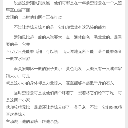
说起这滑翔鼠跟灵猴，他们可都是在十年前楚惊云在一个人迹
罕至山崖下面
发现的！当时他们两个正在打架！
不过让楚惊云惊奇的是，它们却竟然有这恐怖的能力！
滑翔鼠比起一般的来说要大一点，通体白色，毛茸茸的。最重
要的是，它并
不仅仅只是能够飞翔！可以说，飞天遁地无所不能！甚至能够像鱼
一般在水里游！
而灵猴却比一般的猴子要小，黄色毛发，大概只有一只成年家
猫大小。可是，
就是这小小的身体却是力量惊人！甚至能够举起数千斤的石头！
当时楚惊云可是被他们两个吓着了，想着将它们给宰了吃，可
是这两个小家
伙却狡猾无比，最后还让楚惊云碰了一鼻子灰！不过，它们好像很
喜欢楚惊云，
主动爬上他的肩膀上跟他亲热。