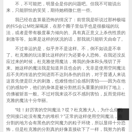
不，不可能把，明显会是你的问题吧。但我不可能说出
来，只能胆怯的笑笑，期待她稍微仁慈一些。
我已经在盘算最恐怖的情况了：前世我是听说过那种极端
的抖S会让M吃屎喝尿，在那个圈子里似乎也是很极端的玩
法，或者是带有极度暴力倾向的、具有真正意义上杀伤性质的
刺激等等。如果是这样的状况的话，那我就只能听天由命了。
不过幸运的是，似乎并不是这样。不，倒不如说是不幸
了。杜克雅的玩法要比这样的行为还要令人恐怖。在我还没反
应过来的时候，杜克雅使用魔法，将我的身体和头颅切了开
来。她这样的魔法我是知道并且也会的，无非是使用空间魔法
后不关闭传送的空间进而不达到杀伤的目的，对于普通人来说
这首先便是巨大的刺激，也难怪他们会感到害怕——因为在他
们的感知中，他们的身体是被分割然后头重重的掉到了地上，
仿佛被斩首一般。不过对我来说不仅不感到害怕，反而觉得杜
克雅的魔法十分华丽。
“哇！好厉害的空间魔法？哎？杜克雅大人，为什么你的
T
空间接口处没有魔力的堆积？”正常的这样使用空间魔法，在
分割的地方会有黑色的空间魔力的粒子环绕，所以显得十分恐
怖，但是杜克雅的分割真的好像直接砍下了一样，我努力的看