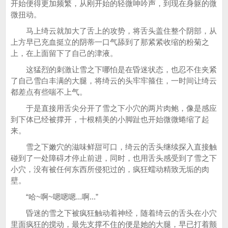
开始便得更加频繁，从刚开始的轻微呻吟声，到现在身躯的微
微扭动。
马上绮云就加大了舌上的攻势，将舌头盖住整个阴部，从
上方早已充血挺立的阴蒂一口气舔到了那紧紧收缩的粉菊之
上，在上面留下了自己的津液。
这猛烈的刺激让雪之下哪怕是在昏迷状态，也忍不住夹紧
了自己雪白丰满的大腿，将绮云的头牢牢箍住，一时间让绮云
都差点有些喘不上气。
于是直接用舌尖分开了雪之下小穴的两片肉鲍，像是感应
到下体已经被撑开，十根精美的小脚趾也开始微微蜷缩了起
来。
雪之下嫩穴的滋味鲜甜可口，绮云的舌头继续探入直接触
碰到了一处障碍才停止前进，同时，也用舌头感受到了雪之下
小穴，没有被任何东西所侵犯过的，疯狂蠕动精致无垢的肉
壁。
“哈~啊~嗯嗯嗯...啊...”
昏迷的雪之下被疯狂触动着神经，随着绮云的舌头在小穴
里面疯狂的搅动，最先支撑不住的便是她的大腿，早已打着颤