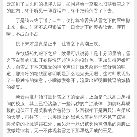
云加剧了舌头间的搅拌力度，如同席卷一空般地扫荡着雪之下
的腔内，终于听见一阵吞咽声，终于把药剂吞了下去。
于是绮云终于送了口气，便打算将舌头从雪之下的唇中撤
出来，临走时还不忘狠狠嘬了一口雪之下的喷香软舌。便宜
嘛，不占白不占。
接下来才是真是正事，让雪之下高潮三次。
在欲望药丸服下之后，效果可以说得上是十分明显的，雪
之下白皙的肌肤开始慢慢泛起诱人的粉红色，更加显得娇嫩可
人，而雪之下本来难受的呻吟声也开始夹杂起一些舒爽的味
道，那清冷的精致面容明明是那么地完美无瑕，这时却展现出
了一股独特的媚意，小嘴微微张开，流露出鲜明而挑逗的煽情
的媚资。
绮云再度开始打量起雪之下的全身，上面是总武高白黑相
间的校服，其上已经沾染了一些污秽的白浊液体，胸前略具规
模的起伏正于是美胸的含苞待放，从百褶裙下是两只洁白柔腻
的大腿，再往下，一只美腿上的黑色长筒袜早已不见了踪迹，
将光滑的小腿裸露在外，而另外一只仍被长筒袜包裹的美脚正
微微蜷缩着，无一不体现着雪之下那浑然天成的玉足。