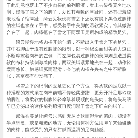
了此刻竟也落上了不少肉棒的前列腺液，看上去显得莫名地水
润，浸湿了雪之下的脚丫，划过其精致的脚趾间，还有些羞涩
般地缩了缩脚趾，绮云见状便将雪之下还没有脱下黑色过膝袜
的左脚也拿在了手中，感受着手中美脚的温软紧实，将其微微
合在了一起，肉棒抵在了雪之下两双玉足所构成的精致足穴。
绮云慢慢地将肉棒开始伸缩，不断出入于雪之下的足穴，
其中右脚由于没有过膝袜的限制，以一种绵柔而甜美的力道正
不断摩擦着肉棒的左侧，而左脚包裹过膝袜的美脚则是透过柔
软的布料持续刺激着肉棒，两双美脚紧紧地夹在一起，动作轻
缓而悠长、触感细腻而湿滑，令他的肉棒在兴奋之中不断膨
胀，甚至都有些发痛了。
将雪之下的绵润的玉足变化了个方位，将柔软的足底以一
种淫靡的方式顶在肉棒前端不停轻柔磨蹭，更分开纤足那玲珑
的脚趾，将柔软的指腹轻轻摩挲着硬硕的龟头肉，将龟头马眼
早已分泌出的诸多前列腺液再度润湿了雪之下纤白的脚丫。
那温香美足让绮云只感到无尽柔软而湿滑的媚肉，却没有
半点坚硬、或是粗糙的地方，无论用何种方位用脚丫来触碰他
的肉棒，能感受到的只有甜腻而温滑的足肉触感。