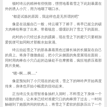
顿时绮云的精神有些恍惚，愣愣地看着雪之下此刻暴露在
外的诱人小穴，用力地咽了咽口水。
“都是试炼的原因，我这样也是无所谓的吧”
像是在说服自己一般，绮云褪下了裤子，将早已挺立的硕
大肉棒给释放了出来。带着喘息，缓缓趴到了雪之下的面前。
此时的小穴经过多次的蹂躏，现在雪之下的蜜穴只要稍加
爱抚便可如同刚才那般水如泉涌。
绮云抬起雪之下的那条裹着黑色过膝长袜的长腿架在自己
的肩上。将身子微微曲起，把小穴从侧面的角度展现在面前，
同时用肉棒在小穴凸起的边缘处不住摩擦着，疯狂地挤压着那
两片美鲍。
“嗯~啊.....啊.....”
像是预知到了小穴现在的处境，雪之下的呻吟声开始再度
传来，身体也开始小幅度的扭动起来。
正当绮云失去理智准备抽杆入洞时，不料雪之下身体一个
轻微的摆动，让本来已经对准蜜穴口的肉棒滑了过去，一时间
触碰到了她股跨间的软肉上，将雪之下柔软的肌肤压出了一个