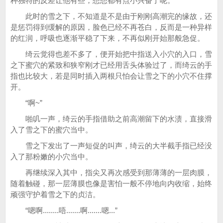
种独特的反差让他有些，想想都有点小兴奋了呢。
此时的雪之下，不知道是不是由于刚刚高潮完的缘故，还
是惩罚得到缓解的原因，脸色已经不再苍白，反而是一种异样
的红润，呼吸也逐渐平稳了下来，不再似刚开始那般急促。
绮云觉得也差不多了，便开始把中指送入小穴的入口，雪
之下蜜穴的紧致和狭窄刚才已经用舌头体验过了，而绮云的手
指也比较大，若是同时插入两根只怕会让雪之下的小穴不住撑
开。
“啊~”
啪叽一声，绮云的手指借助之前高潮留下的水渍，直接滑
入了雪之下的蜜穴当中。
雪之下发出了一声短促的叫声，绮云的大半截手指已经没
入了那粉嫩的小穴当中。
再继续深入其中，指尖又再次感受到那薄薄的一层肉膜，
随着触碰，那一层薄膜也像是害怕一般不停地向内收缩，始终
顽强守护着雪之下的贞洁。
“嗯啊........唔.......啊.......嗯...”