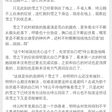
绮云也顾不上，连忙回头望去。
只见此刻的雪之下已经晕倒在了地上，不省人事。绮云顾
不上自身的症状，连忙跑到雪之下身边，跪坐在地上，观察起
雪之下的状态来。
雪之下此时精致的脸庞满是苍白的颜色，更有着冷汗不断
从额头处落下，呼吸也十分急促，胸口处正不断起伏着，嘴里
更是不断发出难受的呻吟声，还时不时断断续续地念叨道“姐
姐....姐姐...我”
“这个时候就别关心这个了，先管管自己吧”绮云着急地喝
道。雪之下的症状很明显比自己严重多了，看来第一次的时候
她就根本没有想过要去完成试炼，之前和自己的对话也是强撑
着的，后面怕也是根本没有力气再回应自己了。
“这就是你的选择吗？雪之下，你明明什么还没有做到，
明明什么都没有解决，你难道就要这样去逃避吗？去成为那个
你所最不堪的自己吗？”绮云不停地呼唤着雪之下，只是此时
的雪之下已经没有办法给出绮云回应了，绮云也不知道这些话
语雪之下又是否能够听见。
绮云时常觉着自己是一个伪善者，明明会对世间得到不平
之事感到怜悯，但是也不会去立志改变这种现状，面对一些不