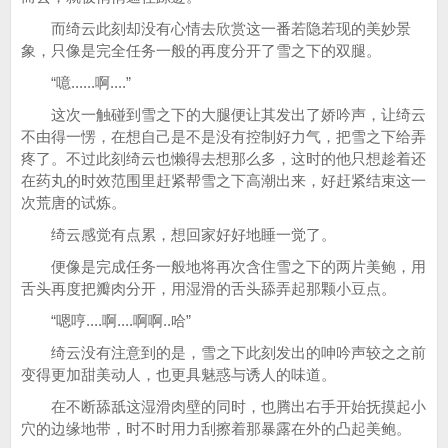
而绮云此刻却没有心情去欣赏这一番若隐若现的美妙景
象，只像是完全任务一般的再度分开了雪之下的双腿。
“噫......啊....”
这次一触碰到雪之下的大腿便让其发出了娇吟声，让绮云
不由得一愣，在想自己是不是没有控制好力气，把雪之下给弄
疼了。不过此刻绮云也懒得去想那么多，这时的他只想趁着还
在药丸的时效范围里赶紧帮雪之下高潮出来，好赶紧结束这一
次荒唐的试炼。
绮云感觉有点累，想回家好好地睡一觉了。
便像是完成任务一般地将再次含住雪之下的两片美鲍，用
舌头再度把瓣肉分开，用湿滑的舌头舔弄起那颗小豆点。
“嗯哼....啊....啊啊..哈”
绮云没有注意到的是，雪之下此刻发出的呻吟声较之之前
变得更加甜美动人，也更具魅惑与诱人的味道。
在不断舔舐这湿滑肉壁的同时，也腾出右手开始抚摸起小
穴的边缘地带，时不时用力刮擦着那暴露在外的凸起美鲍。