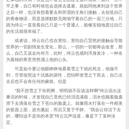
平之事，自己有时候也会选择去逃避。就如同他来到这个世界
之后一样，也没有想着要去和所谓的主角们接触，去创造自己
的青春物语，而是选择默默无闻地守着自己的一亩三分地，只
因为绮云一直觉着自己只是一个普通人，能够安稳地度过自己
的生活就很幸福了。
或者说，绮云自己也在害怕，害怕自己贸然的接触会导致
世界的一切剧情发生变化，那么，一切的一切都将会改变，那
么，自己又该走向何方，此时，绮云也感到浑身发冷，一种名
为孤独的寒意突然涌上他的心头。
可是如今要让他眼睁睁地看着雪之下就此死去，他做不
到，尽管按照这个试炼的尿性，恐怕即使雪之下死去，自己出
去后也不会有任何的麻烦。但是
“我不想雪之下你死啊，明明就不应该这样啊”绮云说出这
番话的时候，才发现自己竟然已经泪流满面，泪水也顺着脸庞
滑下去滴落在雪之下苍白的脸庞上。就像雨水打落在一件精美
的瓷器上面，波光溅起，而后又复于平静。 “我会让你活下去
的，哪怕这不是你的本意”绮云沉声说道，像是下了某种决
定。