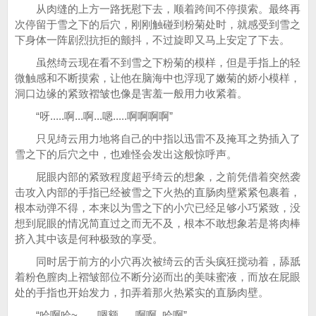
从肉缝的上方一路抚慰下去，顺着跨间不停摸索。最终再
次停留于雪之下的后穴，刚刚触碰到粉菊处时，就感受到雪之
下身体一阵剧烈抗拒的颤抖，不过旋即又马上安定了下去。
虽然绮云现在看不到雪之下粉菊的模样，但是手指上的轻
微触感和不断摸索，让他在脑海中也浮现了嫩菊的娇小模样，
洞口边缘的紧致褶皱也像是害羞一般用力收紧着。
“呀.....啊...啊...嗯.....啊啊啊啊”
只见绮云用力地将自己的中指以迅雷不及掩耳之势插入了
雪之下的后穴之中，也难怪会发出这般惊呼声。
屁眼内部的紧致程度超乎绮云的想象，之前凭借着突然袭
击攻入内部的手指已经被雪之下火热的直肠肉壁紧紧包裹着，
根本动弹不得，本来以为雪之下的小穴已经足够小巧紧致，没
想到屁眼的情况简直过之而无不及，根本不敢想象若是将肉棒
挤入其中该是何种极致的享受。
同时居于前方的小穴再次被绮云的舌头疯狂搅动着，舔舐
着粉色膣肉上褶皱部位不断分泌而出的美味蜜液，而放在屁眼
处的手指也开始发力，扣弄着那火热紧实的直肠肉壁。
“哈啊哈~.......嗯额......啊啊..哈啊”