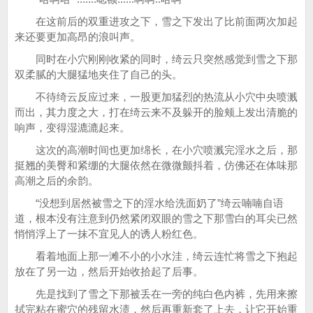
在这前后的双重进攻之下，雪之下发出了比前面两次加起
来还要更加高昂的浪叫声。
同时在小穴刚刚收紧的同时，绮云只突然感觉到雪之下那
双柔腻的大腿猛地夹住了自己的头。
不待绮云反应过来，一股更加猛烈的热流从小穴中央喷溅
而出，其力度之大，打在绮云来不及躲开的脸颊上发出清脆的
响声，变得湿漉漉起来。
这次的高潮时间也更加绵长，在小穴喷溅完淫水之后，那
挺翘的美臀和紧绷的大腿依然在微微颤抖着，仿佛还在体味那
高潮之后的余韵。
“没想到居然被雪之下的淫水给洗面奶了”绮云喃喃自语
道，根本没有注意到仍然紧闭双眼的雪之下那雪白的耳尖已然
悄悄浮上了一抹不宜见人的诱人粉红色。
看着地面上那一滩不小的小水洼，绮云连忙将雪之下抱起
放在了另一边，然后开始收拾起了后事。
先是找到了雪之下那被丢在一旁的纯白色内裤，先用来擦
拭完粘在蜜穴的残留水渍，然后再重新套了上去，让它开始重