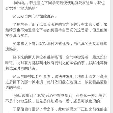
“同样地，若是雪之下同学随随便便地就死在这里，我也
会觉着非常遗憾的”
绮云发自内心地如此说道。
罕见的是，那个以毒舌著称的雪之下并没有出言反驳，虽
然绮云也不知道雪之下会如何看待自己说的这番话，但是他确
实是真心实意。
如果雪之下雪乃就以那种方式死去，自己真的会觉着非常
遗憾的。
接下来的两人并没有继续搭话，空气中弥漫着一股尴尬的
味道。此时双方都默契地没有提到之前试炼的事，默默地等待
着试炼时间的结束。
绮云的眼神四处打量着，很快便发现了地面上雪之下高潮
之后留下的那一摊水渍，此时依旧盘在地面上，散发着晶莹剔
透的光泽。
“她应该看到了吧”绮云心中默默想到，虽然这一摊水渍并
不是十分地显眼，但若是仔细观察一番，还是可以发现的。
于是偷偷打量起了雪之下，此时的雪之下正如之前在部室