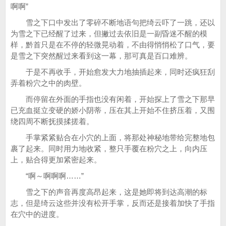
啊啊”
雪之下口中发出了零碎不断地语句把绮云吓了一跳，还以
为雪之下已经醒了过来，但撇过去依旧是一副昏迷不醒的模
样，黔首只是在不停的轻微晃动着，不由得悄悄松了口气，要
是雪之下突然醒过来看到这一幕，那可真是百口难辨。
于是不再收手，开始愈发大力地抽插起来，同时还疯狂刮
弄着粉穴之中的肉壁。
而停留在外面的手指也没有闲着，开始探上了雪之下那早
已充血挺立变硬的娇小阴蒂，压在其上开始不住挤压着，又围
绕四周不断抚摸揉搓着。
手掌紧紧贴合在小穴的上面，将那处神秘地带给完整地包
裹了起来。同时用力地收紧，整只手覆在粉穴之上，向内压
上，贴合得更加紧密起来。
“啊～啊啊啊……”
雪之下的声音再度高昂起来，这是她即将到达高潮的标
志，但是绮云这些并没有松开手掌，反而还是接着加快了手指
在穴中的进度。