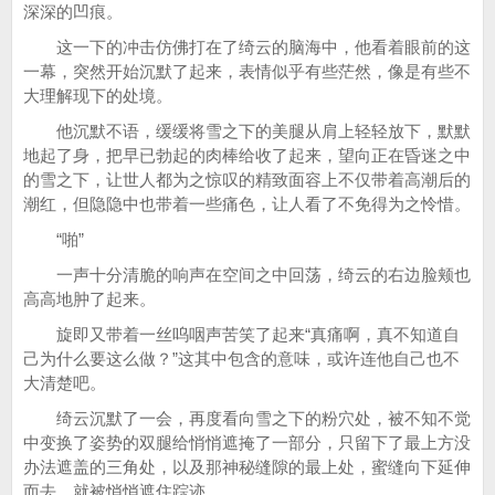
深深的凹痕。
这一下的冲击仿佛打在了绮云的脑海中，他看着眼前的这
一幕，突然开始沉默了起来，表情似乎有些茫然，像是有些不
大理解现下的处境。
他沉默不语，缓缓将雪之下的美腿从肩上轻轻放下，默默
地起了身，把早已勃起的肉棒给收了起来，望向正在昏迷之中
的雪之下，让世人都为之惊叹的精致面容上不仅带着高潮后的
潮红，但隐隐中也带着一些痛色，让人看了不免得为之怜惜。
“啪”
一声十分清脆的响声在空间之中回荡，绮云的右边脸颊也
高高地肿了起来。
旋即又带着一丝呜咽声苦笑了起来“真痛啊，真不知道自
己为什么要这么做？”这其中包含的意味，或许连他自己也不
大清楚吧。
绮云沉默了一会，再度看向雪之下的粉穴处，被不知不觉
中变换了姿势的双腿给悄悄遮掩了一部分，只留下了最上方没
办法遮盖的三角处，以及那神秘缝隙的最上处，蜜缝向下延伸
而去，就被悄悄遮住踪迹。