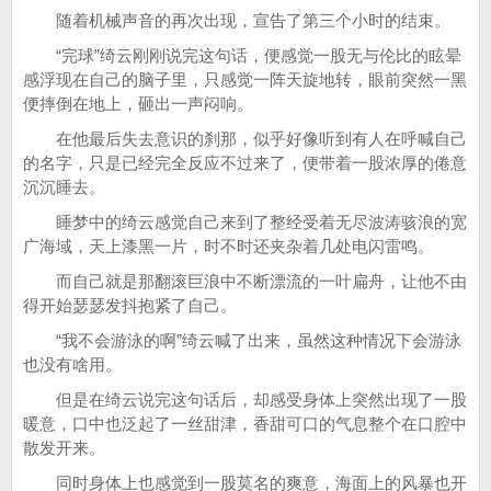
随着机械声音的再次出现，宣告了第三个小时的结束。
“完球”绮云刚刚说完这句话，便感觉一股无与伦比的眩晕
感浮现在自己的脑子里，只感觉一阵天旋地转，眼前突然一黑
便摔倒在地上，砸出一声闷响。
在他最后失去意识的刹那，似乎好像听到有人在呼喊自己
的名字，只是已经完全反应不过来了，便带着一股浓厚的倦意
沉沉睡去。
睡梦中的绮云感觉自己来到了整经受着无尽波涛骇浪的宽
广海域，天上漆黑一片，时不时还夹杂着几处电闪雷鸣。
而自己就是那翻滚巨浪中不断漂流的一叶扁舟，让他不由
得开始瑟瑟发抖抱紧了自己。
“我不会游泳的啊”绮云喊了出来，虽然这种情况下会游泳
也没有啥用。
但是在绮云说完这句话后，却感受身体上突然出现了一股
暖意，口中也泛起了一丝甜津，香甜可口的气息整个在口腔中
散发开来。
同时身体上也感觉到一股莫名的爽意，海面上的风暴也开