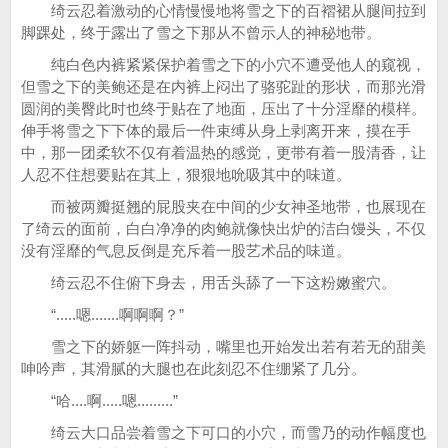
绮云忍着激动的心情慢慢地将雪之下的百褶裙从腿间拉到
脚踝处，终于露出了雪之下那从不曾示人的神秘地带。
纯白色内裤紧紧保护着雪之下的小穴不遭受他人的窥视，
但雪之下的美鲍还是在内裤上闷出了骆驼趾的形状，而那光滑
圆润的美臀此时也终于贴在了地面，压出了十分淫靡的模样。
伸手将雪之下下体的最后一件束缚从身上剥离开来，摸在手
中，那一团柔软不仅有着温热的感觉，更带有着一股清香，让
人忍不住想要贴在其上，狠狠地吮吸其中的味道。
而被两瓣挺翘的屁股夹在中间的少女神圣地带，也展现在
了绮云的面前，白白净净的肉鲍就像快出炉的洁白馒头，不仅
没有淫靡的气息反倒是充斥着一股艺术品的味道。
绮云忍不住俯下身去，用舌头舔了一下这粉嫩蜜穴。
“.....嗯.......啊啊啊？”
雪之下的娇躯一阵抖动，嘴里也开始发出若有若无的甜美
呻吟声，其滑腻的大腿也在此刻忍不住绷紧了几分。
“哈....啊.....嗯.........”
绮云大口品尝着雪之下可口的小穴，而雪乃的动作幅度也