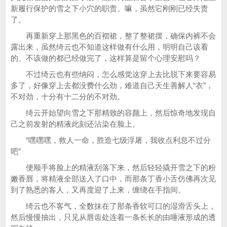
新履行保护的雪之下小穴的职责。嘛，虽然它刚刚已经失责
了。
再重新穿上那黑色的百褶裙，整了整裙摆，确保内裤不会
露出来，虽然绮云也不知道这样做有什么用，明明自己该看
的、不该做的都已经做完了，这样算是留个心理安慰吗？
不过绮云也有些纳闷，怎么感觉这穿上去比脱下来要容易
多了，好像穿上去都没费什么劲，难道自己天生善解人“衣”，
不对劲，十分有十二分的不对劲。
绮云开始望向雪之下那精致的容颜上，然后惊奇地发现自
己之前发射的精液此刻还沾染在脸上。
“嘿嘿嘿，救人一命，胜造七级浮屠，我收点利息不过分
吧”
便顺手将脸上的精液刮落下来，然后轻轻撬开雪之下的粉
嫩香唇，将精液全部送入了口中，而那条丁香小舌仿佛再次见
到了熟悉的客人，又再度迎了上来，缠绕在手指间。
绮云也不客气，全数抹在了那条香软可口的湿滑舌头上，
然后慢慢抽出，只见从唇齿处连着一条长长的由唾液形成的透