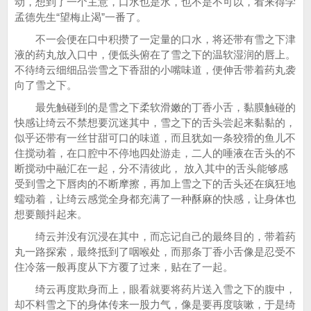
动，想到了一个主意，口水也是水，也不是不可以，看来得学
孟德先生“望梅止渴”一番了。
不一会便在口中积攒了一定量的口水，将还带有雪之下津
液的药丸放入口中，便低头俯在了雪之下的温软湿润的唇上。
不待绮云细细品尝雪之下香甜的小嘴味道，便伸舌带着药丸袭
向了雪之下。
最先触碰到的是雪之下柔软滑嫩的丁香小舌，黏膜触碰的
快感让绮云不禁想要沉迷其中，雪之下的舌头尝起来黏黏的，
似乎还带有一丝甘甜可口的味道，而且犹如一条狡猾的鱼儿不
住搅动着，在口腔中不停地四处游走，二人的唾液在舌头的不
断搅动中融汇在一起，分不清彼此， 放入其中的舌头能够感
受到雪之下唇肉的不断摩擦，再加上雪之下的舌头还在疯狂地
蠕动着，让绮云感觉全身都充满了一种酥麻的快感，让身体也
想要颤抖起来。
绮云并没有沉浸在其中，而忘记自己的最终目的，带着药
丸一路探索，最终抵到了咽喉处，而那条丁香小舌像是忍受不
住冷落一般再度从下方覆了过来，贴在了一起。
绮云再度欺身而上，眼看就要将药片送入雪之下的腹中，
却不料雪之下的身体传来一股力气，像是要再度咳嗽，于是绮