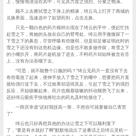
上，慢慢地浸湿在其中，可见其力度之强烈、分量之饱满。
顾不上去擦拭雪之下身上的精液，绮云马上打开了商城的
兑换界面，迅速选中了欲望药剂，点击兑换。
只见一颗白色的药片模样出现在了绮云的手中，便赶忙扶
起雪之下，将她的头放在自己的臂弯处。绮云用手微微探了一
下雪之下的鼻息，尽管呼吸有些微弱，但是却足够证明此时的
雪之下还没有到达危机边缘。但是也不敢多做停留，将雪之下
的小嘴扒开，将药片趁机放了进去，不料药片却始终被含在舌
上，没有办法吞咽下去。
“可恶，就不能整个口服的吗？”绮云见药片一直没有下去
有些着急了起来，便伸手放入了雪之下的嘴中，想要把药片直
接给强行送下去，不过效果却适得其反，引起了雪之下的强烈
反应，开始咳嗽起来。药片也顺着咳嗽的抖动顺势飞了出来，
还好绮云眼疾手快地将吐出的药丸及时给接住了。
一阵庆幸道“还好我技高一筹，不然你可就要被自己害苦
了”
绮云也只好再想其他的办法让雪之下可以顺利复下
了，“要是有水就好了啊”默默地说出了这番话之后绮云灵机一