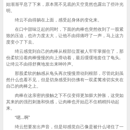
始渐渐平息了下来，原本黑不见底的天空竟然也露出了些许光
明。
绮云不由得躺在上面，感受起身体的变化来。
在口中甜味泛起的同时，下面的肉棒也突然收到了一股紧
致的压迫，也许力度太大，让他不由得痛哼了一声，马上这力
度变小了下去。
绮云感觉到自己的肉棒从根部位置被人牢牢掌握住了，那
份柔软沿着肉棒慢慢的向上滑动着，最后缓缓地套住了龟头,
让绮云不由得舒爽地发出来呻吟声。
那股柔软的触感从龟头再次慢慢滑动到根部，尽管此刻虽
然什么也看不见，但是切身感受到仿佛有一双柔荑准切实夹在
自己的肉棒之上。
肉棒在这亲密的接触之下不仅变得更加膨大肿胀，这突如
其来的的强烈刺激和快感，让肉棒也开始忍不住稍稍抖动起
来。
“嗯...啊”
绮云想要发出声音，但是却感觉自己像是被什么堵住了一