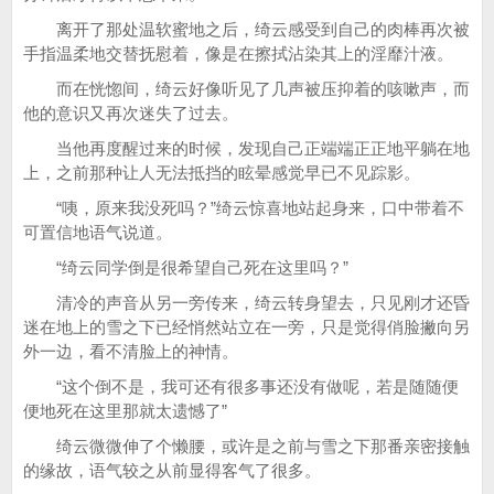
离开了那处温软蜜地之后，绮云感受到自己的肉棒再次被
手指温柔地交替抚慰着，像是在擦拭沾染其上的淫靡汁液。
而在恍惚间，绮云好像听见了几声被压抑着的咳嗽声，而
他的意识又再次迷失了过去。
当他再度醒过来的时候，发现自己正端端正正地平躺在地
上，之前那种让人无法抵挡的眩晕感觉早已不见踪影。
“咦，原来我没死吗？”绮云惊喜地站起身来，口中带着不
可置信地语气说道。
“绮云同学倒是很希望自己死在这里吗？”
清冷的声音从另一旁传来，绮云转身望去，只见刚才还昏
迷在地上的雪之下已经悄然站立在一旁，只是觉得俏脸撇向另
外一边，看不清脸上的神情。
“这个倒不是，我可还有很多事还没有做呢，若是随随便
便地死在这里那就太遗憾了”
绮云微微伸了个懒腰，或许是之前与雪之下那番亲密接触
的缘故，语气较之从前显得客气了很多。