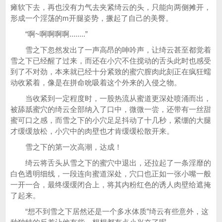
瘫软下去，再也没有力气去夹紧绮云的头，只能向两侧摊开，
形成一个淫荡的m开腿姿势，撅起了自己的美臀。
“啊~啊啊啊啊........”
雪之下忽然发出了一声高昂的呻吟声，让绮云甚至都觉着
雪之下已经醒了过来，而还在小穴不住搅动的舌头此时也感受
到了不对劲，本来就已经十分紧致的蜜穴膣肉此刻正在疯狂蠕
动收紧着，像是在拼命吮吸着这个外来的入侵之物。
当收紧到一定程度时，一股热流从蜜道更深处喷涌而出，
被舔舐蜜穴的绮云全部纳入了口中，微微一尝，还带有一丝甜
蜜可口之感，而雪之下的小穴足足抖动了十几秒，紧绷的大腿
才缓缓放松，小穴中的肉壁也才肯缓缓松散开来。
雪之下的第一次高潮，达成！
绮云将舌头从雪之下的蜜穴中退出，还拉起了一条淫靡的
白色透明细线，一段连向蜜道深处，穴口也正如一张小嘴一般
一开一合，最终缓缓闭合上，将其内粉红色的诱人肉壁给遮掩
了起来。
“想不到雪之下居然还是一个多水体质”绮云有些意外，这