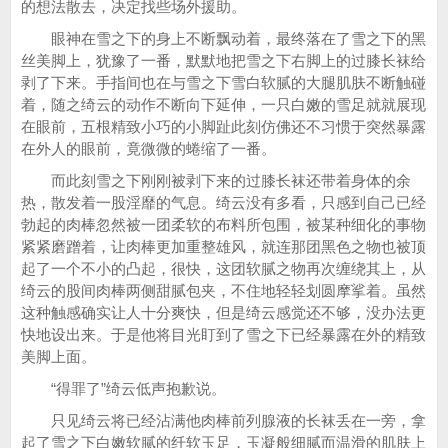
的想法散去，决定找些场外援助。
眼神在雪之下的身上不断飘动着，最终落在了雪之下的黑
丝美脚上，犹豫了一番，默默地把雪之下右脚上的过膝长袜给
剥了下来。手指间也在与雪之下雪白软腻的大腿肌肤不断触碰
着，随之绮云的动作不断向下延伸，一只白嫩的雪足就就展现
在眼前，五根精致小巧的小脚趾此刻仿佛还不习惯于突然暴露
在外人的眼前，竟微微的蜷缩了一番。
而此刻雪之下刚刚被剥下来的过膝长袜还带着身体的余
热，散发着一股淫靡的气息。绮云没有多看，只感到自己已经
勃起的肉棒忽然被一团柔软的布料所包围，被某种细化的事物
紧紧磨蹭着，让肉棒更加重整雄风，就连那团黑色之物也被顶
起了一个不小的凸起，很快，这团软腻之物再次缠绕其上，从
绮云的股间肉棒两侧甜腻包夹，不住地轻轻划圆摩挲着。虽然
这种触感确实让人十分爽快，但是绮云感觉还不够，没办法更
快地设出来。于是他将目光盯到了雪之下已经暴露在外的精致
美脚上面。
“得罪了”绮云低声抱歉说。
只见绮云将已经沾满他肉棒前列腺液的长袜丢在一旁，拿
起了雪之下白嫩软腻的纤软玉足，玉凝般细腻而温滑的肌肤上