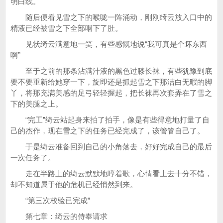
明白线。
随后便看见雪之下的喉咙一阵涌动，刚刚绮云放入口中的
精液已经被雪之下全部咽下了肚。
见状绮云满意地一笑，有些感慨地说“我可真是个坏东西
啊”
至于之前的那条沾满汁液的黑色过膝长袜，有些犹豫到底
要不要重新给她穿一下，旋即还是抓起雪之下那洁白无暇的脚
丫，将那充满美感的足弓轻轻握起，把长袜再次套弄在了雪之
下的美腿之上。
“完工”绮云站起身来拍了拍手，像是有些得意地打量了自
己的杰作，现在雪之下的任务已经完成了，该管管自己了。
于是绮云准备回到自己的小角落去，好好完成自己的最后
一次任务了。
走在半路上的绮云默默地哼着歌，心情看上去十分不错，
却不知道属于他的危机已经悄然到来。
“第三次校验已完成”
第七章：绮云的侍奉请求