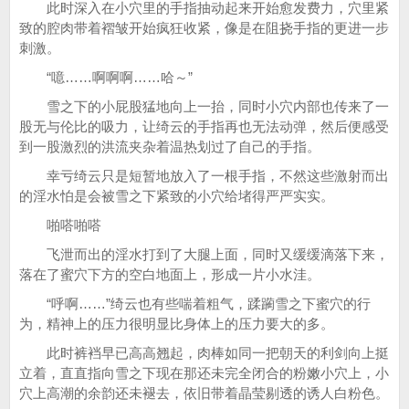
此时深入在小穴里的手指抽动起来开始愈发费力，穴里紧
致的腔肉带着褶皱开始疯狂收紧，像是在阻挠手指的更进一步
刺激。
“噫……啊啊啊……哈～”
雪之下的小屁股猛地向上一抬，同时小穴内部也传来了一
股无与伦比的吸力，让绮云的手指再也无法动弹，然后便感受
到一股激烈的洪流夹杂着温热划过了自己的手指。
幸亏绮云只是短暂地放入了一根手指，不然这些激射而出
的淫水怕是会被雪之下紧致的小穴给堵得严严实实。
啪嗒啪嗒
飞泄而出的淫水打到了大腿上面，同时又缓缓滴落下来，
落在了蜜穴下方的空白地面上，形成一片小水洼。
“呼啊……”绮云也有些喘着粗气，蹂躏雪之下蜜穴的行
为，精神上的压力很明显比身体上的压力要大的多。
此时裤裆早已高高翘起，肉棒如同一把朝天的利剑向上挺
立着，直直指向雪之下现在那还未完全闭合的粉嫩小穴上，小
穴上高潮的余韵还未褪去，依旧带着晶莹剔透的诱人白粉色。