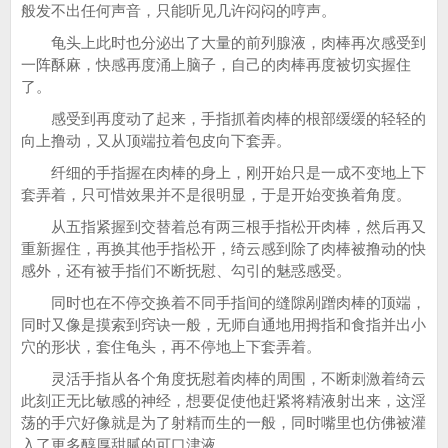
般发不出任何声音，只能听见几许闷闷的哼声。
龟头上此时也分泌出了大量的前列腺液，肉棒再次感受到
一阵酥麻，快感再度涌上脑子，自己的肉棒再度被切实握住
了。
感受到再度动了起来，手指抓着肉棒的根部缓缓的轻轻的
向上撸动，又从顶端拉着包皮向下套弄。
纤细的手指握在肉棒的身上，刚开始只是一成不变地上下
套弄着，只可惜效果并不是很明显，于是开始变换着角度。
从五指紧握到交替着总有两三根手指松开肉棒，然后再又
重新握住，再换其他手指松开，绮云感到除了肉棒被撸动的快
感外，还有被手指们不断抚慰、勾引的魅惑感受。
同时也在不停交换着不同手指间的缝隙剐蹭肉棒的顶端，
同时又像是摸索到窍诀一般，无师自通地用拇指和食指并出小
穴的形状，套住龟头，再不停地上下套弄着。
灵活手指从各个角度抚慰着肉棒的周围，不断刺激着绮云
此刻正无比敏感的神经，想要促使他赶紧将精液射出来，这淫
荡的手穴好像就是为了射精而生的一般，同时嘴里也仿佛被灌
入了更多醇厚甜腻的可口津液。