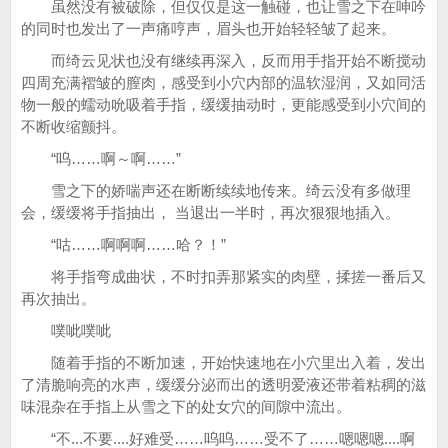
虽然没有被破除，但仅仅是这一触碰，也让雪之下在呻吟
的同时也发出了一声痛哼声，眉头也开始轻轻皱了起来。
而绮云见状也没有继续再深入，反而用手指开始不断搅动
四周充满褶皱的膣肉，感受到小穴内部的温软湿润，又如同活
物一般的蠕动吮吸着手指，缓缓抽动时，更能感受到小穴间的
不断收缩颤抖。
“呜……啊～啊……”
雪之下的娇喘声还在断断续续地传来。绮云没有多做理
会，缓缓将手指抽出， 当退出一半时，再次狠狠地插入。
“咕……啊啊啊……哈？！”
将手指弯成曲状，不时扣弄那紧实的肉壁，揉搓一番后又
再次抽出。
噗呲噗呲
随着手指的不断加速，开始快速地在小穴里出入着，发出
了清脆响亮的水声，缓缓分泌而出的透明爱液还带着粘稠的滋
味混杂在手指上从雪之下的处女穴的间隙中流出。
“不...不要....好难受……呜呜……受不了……嗯嗯嗯....啊