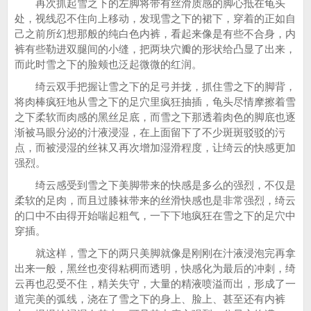
再次抓起雪之下的左脚将带有丝滑质感的脚心抵在龟头
处，视线忍不住向上移动，发现雪之下的裙下，穿着的正如自
己之前所幻想那般的纯白色内裤，看起来像是有些不合身，内
裤有些勒进双腿间的小缝，把两块穴瓣的形状给凸显了出来，
而此时雪之下的脸颊也泛起微微的红润。
绮云双手把握让雪之下的足弓并拢，抓住雪之下的脚背，
将肉棒疯狂地从雪之下的足穴里疯狂抽插，龟头尽情摩擦着雪
之下柔软而肉感的黑丝足底，而雪之下那透着肉色的脚底也逐
渐被马眼分泌的汁液浸湿，在上面留下了不少斑斑驳驳的污
点，而被浸湿的丝袜又再次增加湿滑程度，让绮云的快感更加
强烈。
绮云感受到雪之下美脚带来的快感是多么的强烈，不仅是
柔软的足肉，而且过膝袜带来的丝滑快感也是非常强烈，绮云
的口中不由得开始喘起粗气，一下下地疯狂在雪之下的足穴中
穿插。
就这样，雪之下的两只美脚就像是刚刚在汁液浸泡完再拿
出来一般，黑丝也变得粘稠而透明，快感化为最后的冲刺，绮
云再也忍受不住，精关失守，大量的精液喷溢而出，形成了一
道完美的弧线，浇在了雪之下的身上、脸上、甚至还有内裤