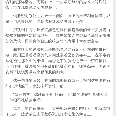
看到的那样清冷、高高在上，一头柔顺丝滑的秀发从背后滑
落，搭在那挺翘紧实的屁股上。
俏脸望向别处，只余一半侧面，脸上的神情稍显淡漠，只
是不自然显现的红润将这股淡漠给冲散了不少。
扫视到下方，那双被黑色过膝长袜包裹着的修长美腿与百
褶裙之间的绝对领域地带，上面白皙耀人的饱满色泽预示着肌
肤的柔软，而亲身体验过的绮云对此表示非常有发言权。
而右腿上的过膝袜上还能隐隐约约看见不少粘稠的白色汁
液，此刻正带着淫靡的气息四处裹着柔软的布料上，说不定有
些还透过那布料的束缚，与雪之下的腿肉进行一个密切接触。
而过膝袜上被浸湿的部分此刻也被穿在腿上绷紧勒开，黑色的
布料下隐隐透露着小腿肌肤的肉色。
这一切都要归咎于眼前的罪魁祸首绮云，扫到这里眼神有
些心虚地躲开，犹如掩耳盗铃一般。
“绮云同学，你难道不知道偷偷用色情的眼光打量他人是
一件很不礼貌的事吗”
雪之下的声音像是一只大手把躲在暗处的绮云一把就给揪
了出来，然后放在由无数盏聚光灯所汇集的舞台上。