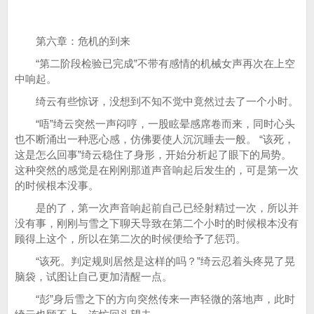
第六章：危机的到来
“第二阶段检验已完成”不带有感情的机械女声再次在上空
中响起。
绮云有些惊讶，没想到不知不觉中竟然过去了一个小时。
“唔”绮云突然一声闷哼，一股眩晕感席卷而来，同时心头
也不断涌出一种恶心感，仿佛要使人沉沉睡去一般。 “该死，
这是怎么回事”绮云稳住了身形，开始分析起了眼下的局势。
这种突然的感觉是在刚刚那道声音响起后发生的，可是第一次
的时候根本没事。
是的了，第一次声音响起前自己已经射精过一次，所以并
没有事，刚刚与雪之下聊天导致在第二个小时的时候根本没有
顾得上这个，所以在第二次的时候便给予了惩罚。
“该死。判定规则居然是这样的吗？”绮云忍着头疼晃了晃
脑袋，试图让自己更加清醒一点。
“彭”身后雪之下的方向突然传来一声轻微的落地声，此时