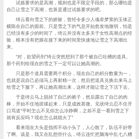
试炼要求的是高潮，规则也是不限定手段的，那么哪怕是
自己让雪之下高潮，也算是通过试炼要求的吧。
绮云看向雪之下的娇躯，曾经令多少人魂牵梦萦的玉体正
横陈在自己的面前。只是雪之下的气息开始愈发地微弱，怕是
已经没有多少的时间了，绮云并没有太多关于女性高潮点的经
验，根本没有把握在接下来的时间里快速地让雪之下高潮出
来。
“对，欲望药剂”绮云突然想到了那个被自己吐槽的道具。
那个药剂给现在的雪之下一定可以让她高潮的。
只是那个道具需要两个积分，现在自己的积分数量为一，
也就是说自己必须马上再射精一次，然后把道具兑换出来马上
给雪之下服下，再让她高潮出来，这样才能让雪之下活下去。
于是绮云马上脱掉了自己的裤子，然后露出了自己的肉
棒，开始不住地搓揉起来，只是成效甚微。见状绮云忍不住开
口骂道“平时怎么不见你怎么冷静啊，之前不是一看到雪之下
就有反应吗？现在怎么就熄火了”
看来现在大头是指挥不动小头了，人心散了，队伍不好带
了啊。该是，我又在乱想些什么，绮云连忙把脑海中乱七八糟