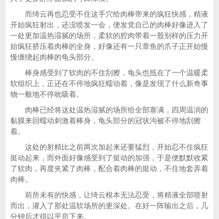
而绮云再也忍受不住这手穴给肉棒带来的疯狂快感，精液
开始疯狂射出，还没喷发一会，便发觉自己的肉棒好像进入了
一处更加温热湿腻的场所，柔软的腔肉带着一股别样的压力开
始疯狂挤压着肉棒的全身，好像还有一只章鱼的爪子正开始慢
慢缠绕起肉棒的龟头部分。
棒身感受到了软肉的不住刮擦，龟头也抵在了一个温暖柔
软组织上，正还在不停地疯狂蠕动着，像是发现了什么新奇事
物一般地不停吮吸着。
肉棒已经将这处温热湿腻的场所给全部塞满，四周温润的
黏膜来回蠕动刺激着棒身，龟头部分的冠状沟被不停地刮擦
着。
这处的射精比之前两次加起来还要猛烈，开始忍不住疯狂
挺动起来，而外面好像感受到了挺动的加强，于是便默默收紧
了软肉，再度夹紧了肉棒，配合着肉棒的挺动，不住地套弄着
肉棒。
前所未有的快感，让绮云根本无法忍受，将精液全部喷射
而出，灌入了那处温软场所的更深处。在好一阵输出之后，几
分钟后才得以平息下来。