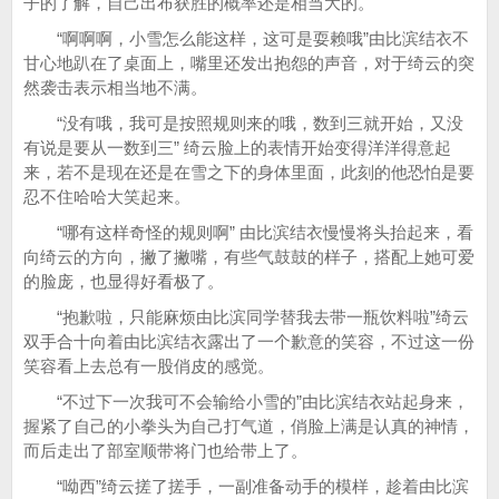
子的了解，自己出布获胜的概率还是相当大的。
“啊啊啊，小雪怎么能这样，这可是耍赖哦”由比滨结衣不
甘心地趴在了桌面上，嘴里还发出抱怨的声音，对于绮云的突
然袭击表示相当地不满。
“没有哦，我可是按照规则来的哦，数到三就开始，又没
有说是要从一数到三” 绮云脸上的表情开始变得洋洋得意起
来，若不是现在还是在雪之下的身体里面，此刻的他恐怕是要
忍不住哈哈大笑起来。
“哪有这样奇怪的规则啊” 由比滨结衣慢慢将头抬起来，看
向绮云的方向，撇了撇嘴，有些气鼓鼓的样子，搭配上她可爱
的脸庞，也显得好看极了。
“抱歉啦，只能麻烦由比滨同学替我去带一瓶饮料啦”绮云
双手合十向着由比滨结衣露出了一个歉意的笑容，不过这一份
笑容看上去总有一股俏皮的感觉。
“不过下一次我可不会输给小雪的”由比滨结衣站起身来，
握紧了自己的小拳头为自己打气道，俏脸上满是认真的神情，
而后走出了部室顺带将门也给带上了。
“呦西”绮云搓了搓手，一副准备动手的模样，趁着由比滨