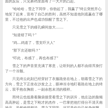
面的反应，只见裤裆里面有了一大片的凸起。
“哈哈哈，雪之下同学，你勃起了，我赢了”绮云突然开心
地笑了起来，宣布了自己的胜利，虽然不知道他到底赢在了哪
里，不过他的出声也成功惊醒了雪之下。
只见雪之下的瞳孔瞬间放大........
“知道错了吗？”
“鸡....鸡道了，雪支吓大人”
“那下次还敢吗？”
“吓此，布感了，再也布感了”
雪之下的声音里充满了寒意，让听到的人都不由得浑身打
了一个冷颤。
只见绮云此刻已经穿好了衣服跪坐在地上，朝着雪之下的
方向，雪之下正坐在沙发之上，眼神冷冷地盯着跪在地上的绮
云，双手抱在胸前，一副余怒未消的模样。
而绮云也低垂着脑袋接受着雪之下的训斥，他左边的脸颊
高高肿起，是雪之下刚才的杰作，一巴掌把他打得分不清天南
地北，虽然他很想说，雪之下同学，这可是你自己的身体啊，