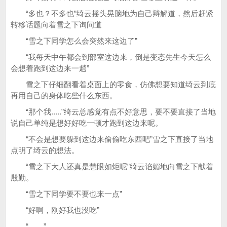
“多也？不多也”绮云摇头晃脑地为自己辩解道，然后赶紧
转移话题向着雪之下询问道
“雪之下同学怎么会突然来这边了”
“我每天中午都会到部室这边来，倒是变态先生今天怎么
会想着跑到这边来一趟”
雪之下仔细翻看着桌面上的零食，仿佛想要知道绮云到底
再用自己的身体吃些什么东西。
“那个我.....”绮云总感觉有点不好意思，要不要直接了当地
说自己单纯是想好好吃一顿才跑到这边来呢。
“不会是想要躲到这边来偷偷吃东西吧”雪之下直接了当地
点明了绮云的想法。
“雪之下大人还真是慧眼如炬呢”绮云谄媚地向雪之下献着
殷勤。
“雪之下同学要不要也来一点”
“好啊，刚好我也没吃”
“……”