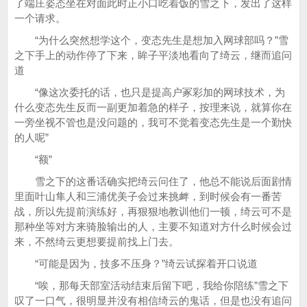
了端庄姿态坐在对面此时正小口吃着饭的雪之下，发出了这样
一个请求。
“为什么突然想学这个，变态先生是想加入网球部吗？”雪
之下手上的动作停了下来，眸子平淡地看向了绮云，继而追问
道
“像这次委托的话，也只是提高户冢彩加的网球技术，为
什么变态先生反而一副更加着急的样子，按理来说，就算你在
一旁坐视不管也是没问题的，我可不觉着变态先生是一个勤快
的人呢”
“额”
雪之下的这番话确实把绮云问住了，他总不能说后面剧情
里面叶山隼人和三浦优美子会过来挑衅，到时候会有一番苦
战，所以先提前演练好，再狠狠地教训他们一顿，绮云可不是
那种坐等对方来骑脸输出的人，主要不知道对方什么时候会过
来，不然绮云更想要提前找上门去。
“可能是因为，技多不压身？”绮云试探着开口说道
“唉，那每天部室活动结束后留下吧，我给你陪练”雪之下
叹了一口气，很明显并没有相信绮云的鬼话，但是也没有追问