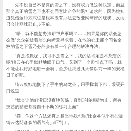
先不说自己不是真的雪之下，没有权力做这种决定，而且
那个真正的雪之下也不会同意比企谷的退社请求的，因为她知
道凭借这种方式也是根本没有办法去改变网球部的现状，反而
只会让网球部止步不前。
“唔，就不能想办法帮帮户冢吗？……如果是你的话会怎
么做”比企谷皱着眉头向绮云寻求着，在他的心里那个闻名全
校的雪之下雪乃必然会有着一个合理的解决办法。
“真是抱歉呢，我可不是雪之下，我的话肯定是不想管的
呢”绮云在心里默默地叹了口气，又到了一个剧情点了吗，就
不能让我好好地歇一会啊，至少让我过几天像以前一样的安稳
日子好吧。
绮云默默地搁下了手中的乌龙茶，用手撑着下巴，缓缓开
口说道
“我会让他们没日没夜地苦练，直到球拍挥断为止，所有
技艺的精进都源自于不断的练习上面”
“额，你这个方法还真是相当地残忍呢”比企谷似乎有些被
绮云这阴森森的语气有点吓到了。