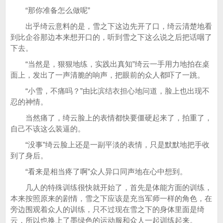
“那你准备怎么做呢”
出乎绮云意料的是，雪之下这边先开了口，绮云清楚地看
到比企谷那边本来想开口的，听到雪之下这么说之后把话咽了
下去。
“当然是，狠狠地练，实践出真知”绮云一手用力地拍在桌
面上，发出了一声清脆的响声，把眼前的众人都吓了一跳。
“小雪，不痛吗？”由比滨结衣担心地问道，脸上也出现不
忍的神情。
当然痛了，绮云脸上的表情都快要僵硬起来了，拍重了，
自己不该这么装逼的。
“没事”绮云脸上还是一副平淡的表情，只是默默地把手收
到了身后。
“看来是相当疼了啊”众人异口同声地在心中想到。
几人的特殊训练很快就开始了，首先是体能方面的训练，
本来按照原来的剧情，雪之下应该是充当军师一样的角色，在
旁边围观着众人的训练，只不过现在雪之下的身体里面是绮
云，所以也换上了墨绿色的运动服和众人一起训练起来。