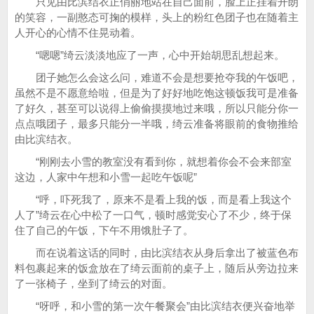
只见由比滨结衣正俏丽地站在自己面前，脸上正挂着开朗
的笑容，一副憨态可掬的模样，头上的粉红色团子也在随着主
人开心的心情不住晃动着。
“嗯嗯”绮云淡淡地应了一声，心中开始胡思乱想起来。
团子她怎么会这么问，难道不会是想要抢夺我的午饭吧，
虽然不是不愿意给啦，但是为了好好地吃饱这顿饭我可是准备
了好久，甚至可以说得上偷偷摸摸地过来哦，所以只能分你一
点点哦团子，最多只能分一半哦，绮云准备将眼前的食物推给
由比滨结衣。
“刚刚去小雪的教室没有看到你，就想着你会不会来部室
这边，人家中午想和小雪一起吃午饭呢”
“呼，吓死我了，原来不是看上我的饭，而是看上我这个
人了”绮云在心中松了一口气，顿时感觉安心了不少，终于保
住了自己的午饭，下午不用饿肚子了。
而在说着这话的同时，由比滨结衣从身后拿出了被蓝色布
料包裹起来的饭盒放在了绮云面前的桌子上，随后从旁边拉来
了一张椅子，坐到了绮云的对面。
“呀呼，和小雪的第一次午餐聚会”由比滨结衣便兴奋地举