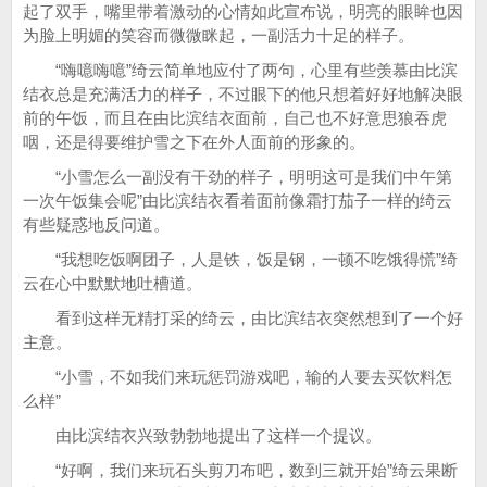
起了双手，嘴里带着激动的心情如此宣布说，明亮的眼眸也因
为脸上明媚的笑容而微微眯起，一副活力十足的样子。
“嗨噫嗨噫”绮云简单地应付了两句，心里有些羡慕由比滨
结衣总是充满活力的样子，不过眼下的他只想着好好地解决眼
前的午饭，而且在由比滨结衣面前，自己也不好意思狼吞虎
咽，还是得要维护雪之下在外人面前的形象的。
“小雪怎么一副没有干劲的样子，明明这可是我们中午第
一次午饭集会呢”由比滨结衣看着面前像霜打茄子一样的绮云
有些疑惑地反问道。
“我想吃饭啊团子，人是铁，饭是钢，一顿不吃饿得慌”绮
云在心中默默地吐槽道。
看到这样无精打采的绮云，由比滨结衣突然想到了一个好
主意。
“小雪，不如我们来玩惩罚游戏吧，输的人要去买饮料怎
么样”
由比滨结衣兴致勃勃地提出了这样一个提议。
“好啊，我们来玩石头剪刀布吧，数到三就开始”绮云果断