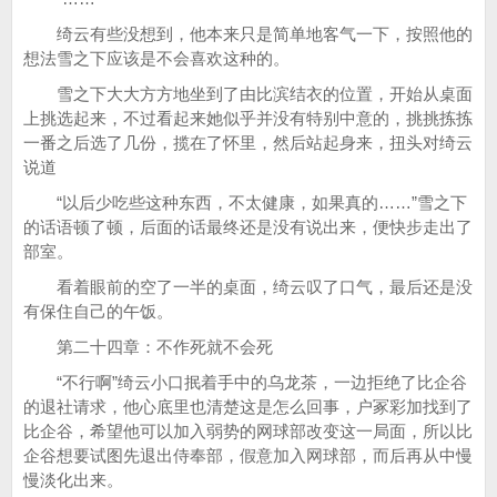
绮云有些没想到，他本来只是简单地客气一下，按照他的
想法雪之下应该是不会喜欢这种的。
雪之下大大方方地坐到了由比滨结衣的位置，开始从桌面
上挑选起来，不过看起来她似乎并没有特别中意的，挑挑拣拣
一番之后选了几份，揽在了怀里，然后站起身来，扭头对绮云
说道
“以后少吃些这种东西，不太健康，如果真的……”雪之下
的话语顿了顿，后面的话最终还是没有说出来，便快步走出了
部室。
看着眼前的空了一半的桌面，绮云叹了口气，最后还是没
有保住自己的午饭。
第二十四章：不作死就不会死
“不行啊”绮云小口抿着手中的乌龙茶，一边拒绝了比企谷
的退社请求，他心底里也清楚这是怎么回事，户冢彩加找到了
比企谷，希望他可以加入弱势的网球部改变这一局面，所以比
企谷想要试图先退出侍奉部，假意加入网球部，而后再从中慢
慢淡化出来。