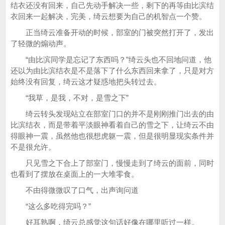
结衣还没有回来，自己先动手解决一些，剩下的再等由比滨结
衣回来一起解决，完美，绮云想要为自己的机智点一个赞。
正当绮云准备开动的时候，部室的门被突然打开了，发出
了轻微的煽动声。
“由比滨同学是忘记了东西吗？”绮云头也不回地问道，他
还以为由比滨结衣是不是落下了什么东西回来拿了，只是对方
始终没有回复，绮云这才疑惑地把头转过去。
“我草，是我，不对，是雪之下”
绮云转头发现站立在部室门口的并不是刚刚推门出去的由
比滨结衣，而是带着平淡眼神看着自己的雪之下，让绮云不由
得眼神一震，虽然他也很想虎躯一震，但是很明显现实条件并
不是很允许。
只见雪之下合上了部室门，慢慢走到了绮云的面前，同时
也看到了摆放在桌面上的一大堆零食。
不由得微微叹了口气，出声询问道
“这么多吃得完吗？”
好耳熟啊，绮云总感觉这句话好像在哪里听过一样。