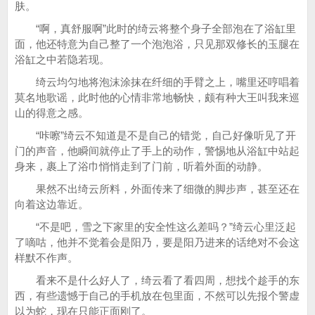
肤。
“啊，真舒服啊”此时的绮云将整个身子全部泡在了浴缸里
面，他还特意为自己整了一个泡泡浴，只见那双修长的玉腿在
浴缸之中若隐若现。
绮云均匀地将泡沫涂抹在纤细的手臂之上，嘴里还哼唱着
莫名地歌谣，此时他的心情非常地畅快，颇有种大王叫我来巡
山的得意之感。
“咔嚓”绮云不知道是不是自己的错觉，自己好像听见了开
门的声音，他瞬间就停止了手上的动作，警惕地从浴缸中站起
身来，裹上了浴巾悄悄走到了门前，听着外面的动静。
果然不出绮云所料，外面传来了细微的脚步声，甚至还在
向着这边靠近。
“不是吧，雪之下家里的安全性这么差吗？”绮云心里泛起
了嘀咕，他并不觉着会是阳乃，要是阳乃进来的话绝对不会这
样默不作声。
看来不是什么好人了，绮云看了看四周，想找个趁手的东
西，有些遗憾于自己的手机放在包里面，不然可以先报个警虚
以为蛇，现在只能正面刚了。