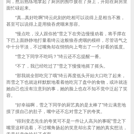
间，然后熟练地拿起了厨房的围巾披在了身上，开始在厨房里
面忙碌起来。
“真...真好吃啊”绮云此刻的吃相可以说得上是相当不雅，
甚至可以说得上是用狼吞虎咽来形容。
“慢点吃，没人跟你抢”雪之下在旁边慢慢劝着，将手撑在
下巴上面静静地打量着绮云这般狼吞虎咽的模样，尽管语气之
中十分平淡，不过嘴角却在悄悄向上弯出了一个好看的弧度。
“雪之下同学不吃吗？”绮云还不忘提醒一番。
“不了，我已经吃过了”雪之下慢慢地摇了摇头。
“那我就全部吃完了哦”绮云再度低头开始大口吃了起来，
而雪之下也就这样默默地看着他吃完了盘中的食物，或许就连
她自己也没有注意到的事，她的脸上也在不知不觉中泛起了笑
容。
“好幸福啊，雪之下同学的厨艺真的是太棒了”绮云满意地
摸了摸自己的肚子，嘴中还不忘对雪之下的夸奖。
“得到变态先生的夸奖可不是一件让人高兴的事呢”雪之下
嘴里这样说着，不过嘴角扬起的笑意却出卖了她的真实想法，