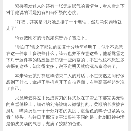
紧接着发过来的还有一张无语叹气的表情包，看来雪之下
对于他说的话是抱有相当怀疑的态度。
“好吧，其实是阳乃她是接了一个电话，然后急匆匆地就
走了”
绮云把刚才的情况如实告诉了雪之下。
“明白了”雪之下那边的回复十分地简单明了，似乎不愿意
在这一件事上多说些什么，绮云也并不在意这些，他感觉雪之
下对于这件事的话应当是知晓一些内幕的，不过他也不想过多
去探究这些，知道得太多，说不定明天就给沉东京湾去了。
本来绮云就打算这样结束二人的对话，不过突然之间好像
想到了什么，拿起了手机点开了自拍界面，右手高高举起对准
了自己。
只见绮云将左手比成剪刀的样式放在了雪之下那完美无瑕
的白皙俏脸上，细碎的刘海被绮云微微打乱，柔顺的长发披在
身后，嘴角扬起一个十分好看的弧度，湛蓝色的眸子也紧紧地
看向镜头，与往日里那清冷平淡眼神不同的是，此刻眼神中满
是俏皮灵动的气息，充满了狡黠的色彩。