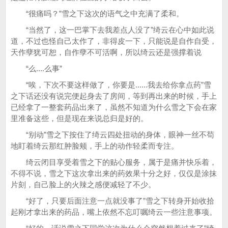
“很痛吗？”雪之下这次的语气之中充满了柔和。
“当然了，这一巴掌下去我差点人没了”绮云在心中如此说
道，不过也怪自己太作了，非得皮一下，只能说是自作自受，
天作孽犹可恕，自作孽不可活啊，所以绮云还是强撑着说
“么....么事”
“唉，下次不要这样做了，你要是......我去给你拿点药”雪
之下话还没有说完便起身去了房间，等到再出来的时候，手上
已经拿了一整套药品出来了，虽然不知道为什么雪之下会在家
里准备这些，但是现在来说总归是好的。
“别动”雪之下按住了绮云四处扭动的身体，眼神一丝不苟
地盯着绮云那红肿脸颊，手上的动作轻柔而专注。
绮云闭目享受着雪之下的贴心服务，属于是痛并快乐着，
不得不说，雪之下这次拿出来的药效果十分之好，仅仅是涂抹
片刻，自己脸上的火辣之感便减轻了不少。
“好了，只要后面注意一点就没事了”雪之下转身开始收拾
起刚才拿出来的药品，嘴上依然不忘叮嘱绮云一些注意事项。