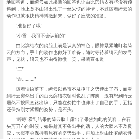
地回答道，而绮云如此果断的回答也让由比滨结衣有些没有预
料到，脸上竟不由得出现了一丝呆愣的神情，不过随着绮云的
动作也就很快精神抖擞起来，做好了应战的准备。
“准备好了哦”
“小雪，我可不会认输的”
由比滨结衣的俏脸上满是认真的神色，眼神紧紧地盯着绮
云的方向，手上的动作也做好了准备，随时等待着绮云的发号
声，见状，绮云也不由得微微一笑，果断宣布道
“三”
“诶..........”
随着话语落下，绮云以迅雷不及掩耳之势使出了布，而看
到绮云突然出手的由比滨结衣顿时也乱了阵脚，没有想到绮云
居然不按照套路出牌，只能在匆忙中也伸出了自己的手，五指
还保持刚才紧握的姿势，是石头。
“哼哼”看到结果的绮云脸上露出了果然如此的笑容，在石
头剪刀布的时候，如果趁其不备出手的话，人的大脑来不及反
应，大概率会保持着原有的姿势出手，再加上对由比滨结衣性