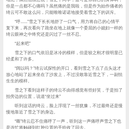
你是一点都不心痛吗？虽然痛的是我啦，但是作为始作俑者的
绮云可不敢这么问，只能唯唯诺诺地接受着雪之下的训斥。
“呼......”雪之下长长地舒了一口气，用力将自己的心情平
复下来，再次看向了跪坐在地上就像一个委屈的小媳妇一样的
绮云眼神之中终究还是闪过了一丝不忍。
“起来吧”
雪之下的口气依旧是冰冷的模样，但是较之刚才很明显已
经柔和了许多。
“阔以吗？”绮云试探性的开口，看到雪之下点了点头这才
放心地站了起来坐在了沙发上，不过没敢靠近雪之下，一副怯
生生的模样。
雪之下看到这样子的绮云不由得感觉有些好笑，于是拍了
拍旁边的位置，说道“坐过来”
听到这话的绮云，脸上浮现了一丝犹豫，不过最终还是慢
慢地靠近了雪之下的身边。
“嘶”绮云忍不住痛呼了一声，听到这一声痛呼声雪之下也
是连忙将触碰到红肿位置的手给收了回去。