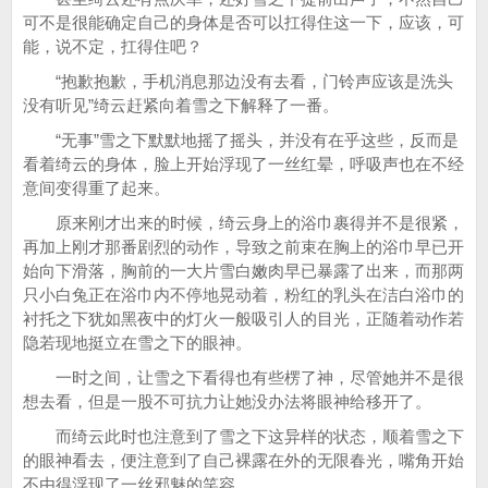
可不是很能确定自己的身体是否可以扛得住这一下，应该，可
能，说不定，扛得住吧？
“抱歉抱歉，手机消息那边没有去看，门铃声应该是洗头
没有听见”绮云赶紧向着雪之下解释了一番。
“无事”雪之下默默地摇了摇头，并没有在乎这些，反而是
看着绮云的身体，脸上开始浮现了一丝红晕，呼吸声也在不经
意间变得重了起来。
原来刚才出来的时候，绮云身上的浴巾裹得并不是很紧，
再加上刚才那番剧烈的动作，导致之前束在胸上的浴巾早已开
始向下滑落，胸前的一大片雪白嫩肉早已暴露了出来，而那两
只小白兔正在浴巾内不停地晃动着，粉红的乳头在洁白浴巾的
衬托之下犹如黑夜中的灯火一般吸引人的目光，正随着动作若
隐若现地挺立在雪之下的眼神。
一时之间，让雪之下看得也有些楞了神，尽管她并不是很
想去看，但是一股不可抗力让她没办法将眼神给移开了。
而绮云此时也注意到了雪之下这异样的状态，顺着雪之下
的眼神看去，便注意到了自己裸露在外的无限春光，嘴角开始
不由得浮现了一丝邪魅的笑容。