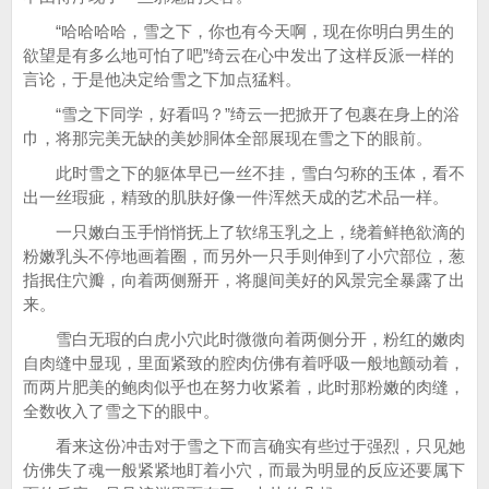
“哈哈哈哈，雪之下，你也有今天啊，现在你明白男生的
欲望是有多么地可怕了吧”绮云在心中发出了这样反派一样的
言论，于是他决定给雪之下加点猛料。
“雪之下同学，好看吗？”绮云一把掀开了包裹在身上的浴
巾，将那完美无缺的美妙胴体全部展现在雪之下的眼前。
此时雪之下的躯体早已一丝不挂，雪白匀称的玉体，看不
出一丝瑕疵，精致的肌肤好像一件浑然天成的艺术品一样。
一只嫩白玉手悄悄抚上了软绵玉乳之上，绕着鲜艳欲滴的
粉嫩乳头不停地画着圈，而另外一只手则伸到了小穴部位，葱
指抿住穴瓣，向着两侧掰开，将腿间美好的风景完全暴露了出
来。
雪白无瑕的白虎小穴此时微微向着两侧分开，粉红的嫩肉
自肉缝中显现，里面紧致的腔肉仿佛有着呼吸一般地颤动着，
而两片肥美的鲍肉似乎也在努力收紧着，此时那粉嫩的肉缝，
全数收入了雪之下的眼中。
看来这份冲击对于雪之下而言确实有些过于强烈，只见她
仿佛失了魂一般紧紧地盯着小穴，而最为明显的反应还要属下