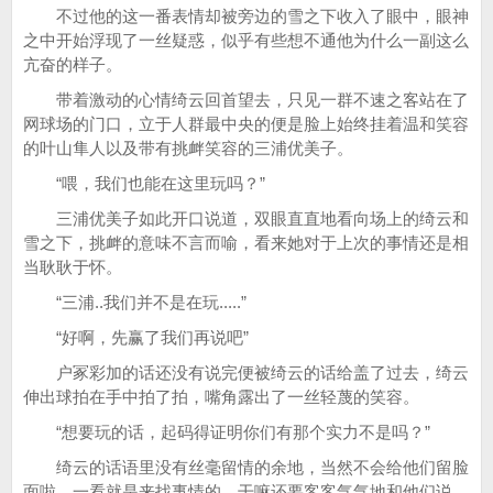
不过他的这一番表情却被旁边的雪之下收入了眼中，眼神
之中开始浮现了一丝疑惑，似乎有些想不通他为什么一副这么
亢奋的样子。
带着激动的心情绮云回首望去，只见一群不速之客站在了
网球场的门口，立于人群最中央的便是脸上始终挂着温和笑容
的叶山隼人以及带有挑衅笑容的三浦优美子。
“喂，我们也能在这里玩吗？”
三浦优美子如此开口说道，双眼直直地看向场上的绮云和
雪之下，挑衅的意味不言而喻，看来她对于上次的事情还是相
当耿耿于怀。
“三浦..我们并不是在玩.....”
“好啊，先赢了我们再说吧”
户冢彩加的话还没有说完便被绮云的话给盖了过去，绮云
伸出球拍在手中拍了拍，嘴角露出了一丝轻蔑的笑容。
“想要玩的话，起码得证明你们有那个实力不是吗？”
绮云的话语里没有丝毫留情的余地，当然不会给他们留脸
面啦，一看就是来找事情的，干嘛还要客客气气地和他们说