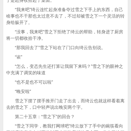
于是起身收拾起了桌面。
“我来吧”绮云连忙起身准备夺过雪之下手上的东西，自己
啥事也不干那也太过意不去了，不过却被雪之下一个灵活的转
身给躲开了。
“没事，我来吧”雪之下拒绝了绮云的帮助，转身进了厨房
将一切都收拾干净。
“那我回去了”雪之下站在了门口向绮云告别说。
“诶”
“怎么，变态先生还打算让我留下来吗？”雪之下的眼神之
中充满了调笑的味道
“也不是也不可以啦”
“晚安啦”
雪之下摆了摆手推开门走了出去，而绮云也就这样看着离
去的雪之下，口中轻声说出晚安两个字。
第二十五章：“雪之下”的回合？
“雪之下同学，教我打网球吧”绮云放下了手中的碗筷看向