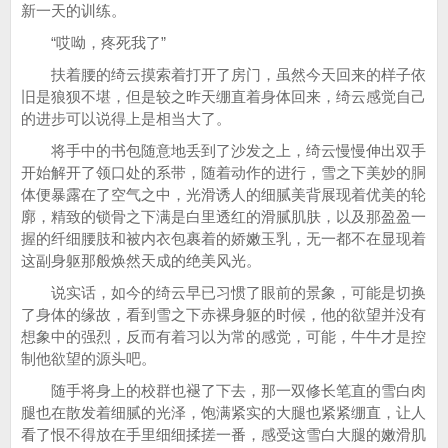
新一天的训练。
“哎呦，疼死我了”
扶着腰的绮云摸索着打开了房门，虽然今天回来的样子依
旧是狼狈不堪，但是较之昨天绷直着身体回来，绮云感觉自己
的进步可以说得上是相当大了。
将手中的书包随意地丢到了沙发之上，绮云慢慢伸出双手
开始解开了领口处的系带，随着动作的进行，雪之下美妙的胴
体便暴露在了空气之中，光滑诱人的细腻美背展现着优美的轮
廓，精致的锁骨之下满是白里透红的滑腻肌肤，以及那盈盈一
握的纤细腰肢和被内衣包裹着的娇嫩玉乳，无一都不在显现着
这副身躯那般焕然天成的绝美风光。
说实话，如今的绮云早已习惯了眼前的景象，可能是切换
了身体的缘故，看到雪之下赤裸身躯的时候，他的欲望并没有
想象中的强烈，反而有着习以为常的感觉，可能，牛牛才是控
制他欲望的源头吧。
随手将身上的校群也褪了下去，那一双修长笔直的雪白肉
腿也在散发着细腻的光泽，饱满紧实的大腿也紧紧绷直，让人
看了恨不得放在手里细细揉搓一番，感受这雪白大腿的嫩滑肌