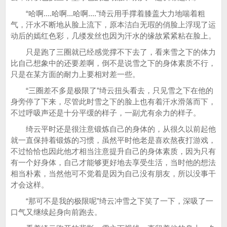
“哈啊....哈啊...哈啊....”绮云用手撑着膝盖大力地喘着粗
气，汗水不断地从脸上流下，原本洁白无瑕的俏脸上浮现了运
动后的嫣红色彩，几缕发丝也因为汗水的缘故紧紧粘在脸上。
只是跑了三圈就已经感觉撑不下去了，看来雪之下的体力
比自己想象中的还要差啊，倒不是说雪之下的身体素质不行，
只是在某方面的耐力上要相对差一些。
“三圈差不多是极限了”绮云扭头看去，只见雪之下在他的
身旁停了下来，尽管此时雪之下的脸上也有着汗水滑落而下，
不过呼吸声还是十分平缓的样子，一副尤有余力的样子。
绮云平时还是很注意锻炼自己的身体的，从很久以前起他
就一直保持着锻炼的习惯，虽然平时他老是喜欢熬夜打游戏，
不过恰恰也因此他才相当注意提升自己的身体素质，因为只有
有一个好身体，自己才能够更好地去享受生活，当时他的想法
相当朴素，当然他可不觉着是因为自己没有朋友，所以没事干
才会这样。
“那可不是我的极限呢”绮云冲雪之下笑了一下，深吸了一
口气又继续起身向前跑去。