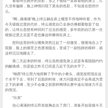
看着绮云跑开的背影，雪之下视线一直留着他的身上，久
久没有偏移，脸上神情闪现了莫名的色彩，不知道在想些什
么。
“啊...痛痛痛”晚上绮云躺在床上嘴里不停地呻吟着，作为
今天锻炼过度的代价，绮云感觉自己全身仿佛都要散架了似
的，让绮云忽然有种回到了过去的感觉，多年前的自己第一次
锻炼过度之后是不是也像这样瘫倒在床上。
想到这里的绮云嘴角突然泛起了一丝微笑，慢慢地合上了
双眼，脸上的痛苦之色逐渐隐去，变成了一副恬静的模样，就
这样沉沉地睡去了。
第二天起来的时候，绮云虽然感觉身上还是有着隐隐约约
的酸痛感，但是较之昨天已经是几近于无的水平了。
“呦西”绮云用力地挥舞了手中的小拳头，感觉按照现在这
个水平下去，等到了后面的时候，体力问题肯定不会再成为雪
之下的束缚，至少不会像之前那样网球比赛中途出现体力不足
的情况。
“出发”
信心满满的绮云昂首挺胸走出了房门，准备开始迎接今天