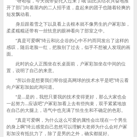
“呀哈喽，今天我带委托人过来了哦”由比滨结衣兴奋地推
开了部门向着屋内的二人招手道，盘起来的团子也随着轻爽的
短发飘动着。
身后跟着雪之下以及看上去根本就不像男生的户冢彩加，
柔柔糯糯还带有一丝怯意的眼神看向了部室之中。
“真是可爱啊”绮云和比企谷的心中不约而同发出了这样的
感叹，随后老脸一红，把脸别了过去，似乎不想被人发现的画
面。
此时的众人正围坐在长桌面前，户冢彩加坐在中间的位
置，说明了自己的来意。
“所以你是想要我们帮你提高网球的技术水平是吧”绮云看
向户冢彩加如此询问道。
“是...是的，我想只要我的技术变得更好，那么大家也会
一起努力...应该吧”户冢彩加看上去有些拘束，双手紧紧地放
在自己的大腿上，语气中也充满了怯生生和不确定的色彩。
“真是可爱啊，为什么这么可爱的属性会出现在一个男生
的身上啊”绮云感觉自己忽然可以理解大老师为什么会对户冢
彩加没有抵抗力了，除了是男的之外，确实都挺好。