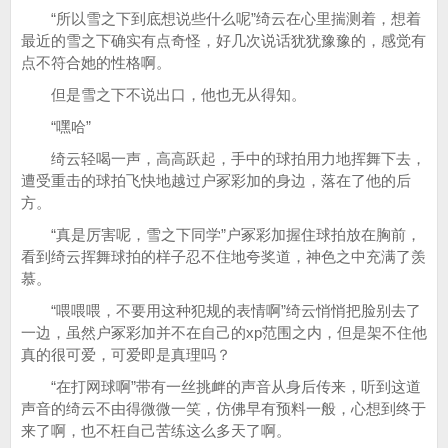
“所以雪之下到底想说些什么呢”绮云在心里揣测着，想着
最近的雪之下确实有点奇怪，好几次说话犹犹豫豫的，感觉有
点不符合她的性格啊。
但是雪之下不说出口，他也无从得知。
“嘿哈”
绮云轻喝一声，高高跃起，手中的球拍用力地挥舞下去，
遭受重击的球拍飞快地越过户冢彩加的身边，落在了他的后
方。
“真是厉害呢，雪之下同学”户冢彩加握住球拍放在胸前，
看到绮云挥舞球拍的样子忍不住地夸奖道，神色之中充满了羡
慕。
“喂喂喂，不要用这种犯规的表情啊”绮云悄悄把脸别去了
一边，虽然户冢彩加并不在自己的xp范围之内，但是架不住他
真的很可爱，可爱即是真理吗？
“在打网球啊”带有一丝挑衅的声音从身后传来，听到这道
声音的绮云不由得微微一笑，仿佛早有预料一般，心想到终于
来了啊，也不枉自己苦练这么多天了啊。