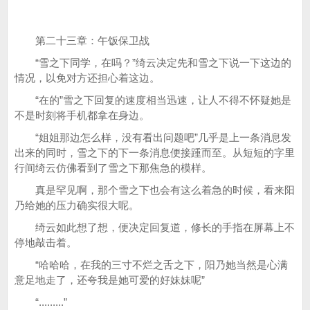
第二十三章：午饭保卫战
“雪之下同学，在吗？”绮云决定先和雪之下说一下这边的
情况，以免对方还担心着这边。
“在的”雪之下回复的速度相当迅速，让人不得不怀疑她是
不是时刻将手机都拿在身边。
“姐姐那边怎么样，没有看出问题吧”几乎是上一条消息发
出来的同时，雪之下的下一条消息便接踵而至。从短短的字里
行间绮云仿佛看到了雪之下那焦急的模样。
真是罕见啊，那个雪之下也会有这么着急的时候，看来阳
乃给她的压力确实很大呢。
绮云如此想了想，便决定回复道，修长的手指在屏幕上不
停地敲击着。
“哈哈哈，在我的三寸不烂之舌之下，阳乃她当然是心满
意足地走了，还夸我是她可爱的好妹妹呢”
“.........”