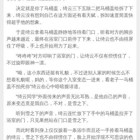
决定就是你了马桶盖，绮云三下五除二把马桶盖给拆了下
来，绮云没有想到自己在这方面还有着天赋，拆卸速度简直快
得超乎他的想象。
于是绮云拿着马桶盖静静地等待着门口，听着对方的脚步
声越来越近，最终在浴室门口前停了下来，让绮云也不由得屏
住了呼吸，手上也开始用力了起来。
“咚咚咚”对方叩响了浴室的门，让绮云不仅有些愣住了，
不过旋即眼神一凛。
“呦，这小东西还挺有礼貌，不过进别人家的时候怎么不
想着礼貌呢，妈的，等你这个入室变态一进来，看老子一马桶
盖不拍死你”绮云在心中暗暗腹诽道。
“绮云同学”外面传来的声音无比耳熟，是他自己的声音，
原来变态竟是我自己，不对，是雪之下。
听到雪之下的声音，绮云连忙放下了手中的马桶盖拉开了
浴室的门，只见果然站在门口是雪之下。
而此时看到身上仅仅披着一条浴巾而且还一手拎着马桶盖
的绮云，雪之下也不由得愣住了，脸上开始浮现不可思议的色