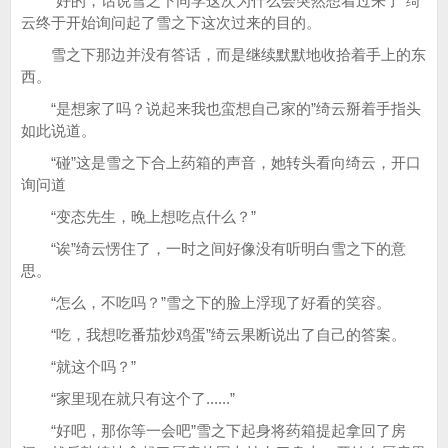
“好的，话说雪之下同学这次为什么会突然想着过来了”绮
云终于开始询问起了雪之下这次过来的目的。
雪之下那边并没有答话，而是继续默默地收拾着手上的东
西。
“是想家了吗？说起来我也蛮想自己家的”绮云掰着手指头
如此说道。
“碰”这是雪之下合上药箱的声音，她转头看向绮云，开口
询问道
“变态先生，晚上想吃点什么？”
“诶”绮云愣住了，一时之间好像没有听明白雪之下的意
思。
“怎么，不吃吗？”雪之下的脸上浮现了好看的笑容。
“吃，我想吃番茄炒鸡蛋”绮云果断说出了自己的答案。
“就这个吗？”
“家里现在就只有这个了......”
“好吧，那你等一会吧”雪之下起身将药箱提起拿回了房