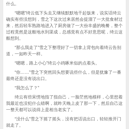
什么。
“嗯嗯”绮云低下头去又继续默默地干起饭来，说实话绮云
确实有些没想到，雪之下这次过来居然会提溜了一大批食材过
来，然后轻车熟路地进入了厨房做了一大份丰盛的晚餐，整个
过程竟然是这般地水到渠成，总感觉有点不好意思呢，绮云这
般想到。
“那么我走了”雪之下整理好了一切拿上背包向着绮云告别
道，一如昨天一样。
“嗯嗯，路上小心”绮云小鸡啄米似的点着头。
“你……”雪之下突然回头想要说些什么，但是犹豫了一番
最终还是没有说出口。
“我怎么了？”
绮云有些呆愣地指了指自己，一脸茫然地模样，心里想着
我最近也没犯什么错啊，就昨天晚上皮了那一下，然后自己这
一整天都可以说得上是相当老实了。
“没什么”雪之下摇了摇头，没有把话说出口，轻轻推开门
就走了。