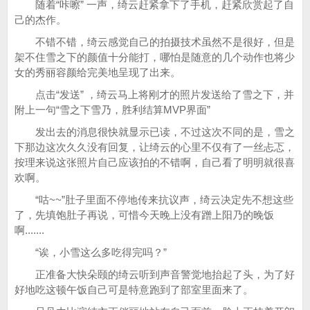
随着“咔嚓” 一声，绮云赶紧拿下了手机，赶紧欣赏起了自
己的杰作。
不错不错，绮云感觉自己的拍摄技术虽然不是很好，但是
架不住雪之下的颜值十分能打，哪怕是随意的几个动作也将少
女的秀丽容颜给完美地呈现了出来。
点击“发送” ，绮云马上将刚才的照片发送给了雪之下，并
附上一句“雪之下雪乃，胜利结算MVP界面”
发出去的消息很快就显示已读，不过这次不同的是，雪之
下那边这次久久没有回复，让绮云的心里不仅有了一丝忐忑，
按理来说这张照片自己应该拍的不错啊，自己看了明明就很喜
欢啊。
“咕~~”肚子里面不停地传来抗议声，绮云决定先不想这些
了，先填饱肚子再说，可惜今天晚上没有蹭上阳乃的晚饭
啊.......
“诶，小雪这么多吃得完吗？”
正准备大快朵颐的绮云听到声音警觉地抬起了头，为了好
好地吃这顿午饭自己可是特意跑到了部室里面来了。