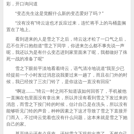
彩，开口询问道
“变态先生这是觉醒什么新的变态爱好了吗？”
“没有没有”绮云这也才反应过来，连忙将手上的马桶盖搁
置在了地上。
看到进来的人是雪之下之后，绮云这才松了一口气之后，
忍不住开口抱怨道“雪之下同学，你进来怎么都不事先说一声
呢，我还以为是有什么变态进到家里面来了呢，我都做好了殊
死一战的准备了呢”
雪之下眼前平淡地看着绮云，语气清冷地说道“我至少已
经提前一个小时发过消息说我要过来一趟了，而且在门外的时
候，我已经按了三次门铃了，是你这边一直没有回应”
“啊这........”绮云一时之间不知道该如何回答了，手机被他
一直搁在包里面没有拿出来，所以并没有看到雪之下发过来的
消息，而雪之下按门铃的时候，估计自己是在洗头，所以没有
能够听见门铃的声音，种种因素之下这才导致了雪之下直接开
门而入，不过绮云觉着也没有什么问题，这本来就是雪之下她
自己的家。
甚至绮云还有点庆幸，还好雪之下提前出声了，不然自己