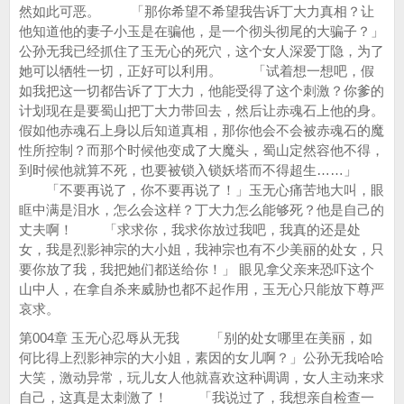
然如此可恶。 「那你希望不希望我告诉丁大力真相？让
他知道他的妻子小玉是在骗他，是一个彻头彻尾的大骗子？」
公孙无我已经抓住了玉无心的死穴，这个女人深爱丁隐，为了
她可以牺牲一切，正好可以利用。 「试着想一想吧，假
如我把这一切都告诉了丁大力，他能受得了这个刺激？你爹的
计划现在是要蜀山把丁大力带回去，然后让赤魂石上他的身。
假如他赤魂石上身以后知道真相，那你他会不会被赤魂石的魔
性所控制？而那个时候他变成了大魔头，蜀山定然容他不得，
到时候他就算不死，也要被锁入锁妖塔而不得超生……」
「不要再说了，你不要再说了！」玉无心痛苦地大叫，眼
眶中满是泪水，怎么会这样？丁大力怎么能够死？他是自己的
丈夫啊！ 「求求你，我求你放过我吧，我真的还是处
女，我是烈影神宗的大小姐，我神宗也有不少美丽的处女，只
要你放了我，我把她们都送给你！」 眼见拿父亲来恐吓这个
山中人，在拿自杀来威胁也都不起作用，玉无心只能放下尊严
哀求。
第004章 玉无心忍辱从无我 「别的处女哪里在美丽，如
何比得上烈影神宗的大小姐，素因的女儿啊？」公孙无我哈哈
大笑，激动异常，玩儿女人他就喜欢这种调调，女人主动来求
自己，这真是太刺激了！ 「我说过了，我想亲自检查一