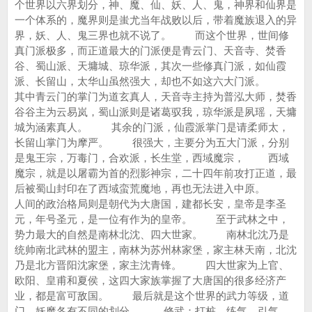
个世界以六界划分，神、魔、仙、妖、人、鬼，神界和仙界是
一个体系的，魔界则是蚩尤当年战败以后，带着魔族退入的异
界，妖、人、鬼三界也就不说了。 而这个世界，世间修
真门派极多，而正道最大的门派便是青云门、天音寺、焚香
谷、蜀山派、天墉城、琼华派，其次一些修真门派，如仙霞
派、长留山，太华山虽然强大，却也不如这六大门派。
其中青云门的掌门为道玄真人，天音寺主持为普泓大师，焚香
谷谷主为云易岚，蜀山派则是诸葛驭我，琼华派是夙瑶，天墉
城为涵素真人。 其余的门派，仙霞派掌门是请柔师太，
长留山掌门为摩严。 很强大，主要分为五大门派，分别
是鬼王宗，万毒门，合欢派，长生堂，西域魔宗， 西域
魔宗，就是以屠霸为首的烈影神宗，二十四年前攻打正道，最
后被蜀山封印在了西域蛮荒魔地，再也无法进入中原。
人间的政治格局则是朝代为大唐国，建都长安，皇帝是李圣
元，年号圣元，是一位有作为的皇帝。 至于武林之中，
势力最大的自然是南林北沈、四大世家。 南林北沈乃是
统帅南北武林的盟主，南林为苏州林家堡，家主林天南，北沈
乃是北方晋阳沈家堡，家主沈青锋。 四大世家为上官、
欧阳、皇甫和夏侯，这四大家族掌握了大唐国的很多经济产
业，都是富可敌国。 最后就是这个世界的武力等级，道
门，妖魔各有不同的划分。 修武：打桩，练气，引气，