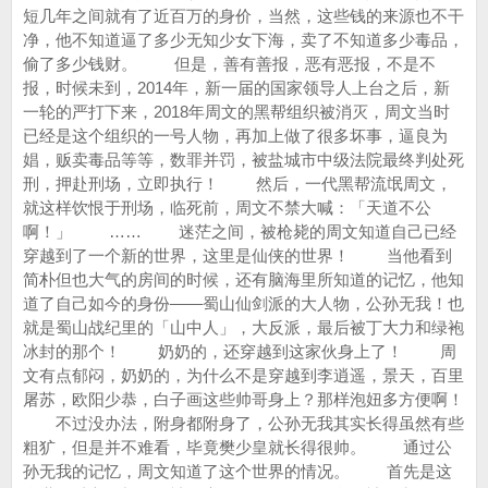
短几年之间就有了近百万的身价，当然，这些钱的来源也不干
净，他不知道逼了多少无知少女下海，卖了不知道多少毒品，
偷了多少钱财。 但是，善有善报，恶有恶报，不是不
报，时候未到，2014年，新一届的国家领导人上台之后，新
一轮的严打下来，2018年周文的黑帮组织被消灭，周文当时
已经是这个组织的一号人物，再加上做了很多坏事，逼良为
娼，贩卖毒品等等，数罪并罚，被盐城市中级法院最终判处死
刑，押赴刑场，立即执行！ 然后，一代黑帮流氓周文，
就这样饮恨于刑场，临死前，周文不禁大喊：「天道不公
啊！」 …… 迷茫之间，被枪毙的周文知道自己已经
穿越到了一个新的世界，这里是仙侠的世界！ 当他看到
简朴但也大气的房间的时候，还有脑海里所知道的记忆，他知
道了自己如今的身份——蜀山仙剑派的大人物，公孙无我！也
就是蜀山战纪里的「山中人」，大反派，最后被丁大力和绿袍
冰封的那个！ 奶奶的，还穿越到这家伙身上了！ 周
文有点郁闷，奶奶的，为什么不是穿越到李逍遥，景天，百里
屠苏，欧阳少恭，白子画这些帅哥身上？那样泡妞多方便啊！
不过没办法，附身都附身了，公孙无我其实长得虽然有些
粗犷，但是并不难看，毕竟樊少皇就长得很帅。 通过公
孙无我的记忆，周文知道了这个世界的情况。 首先是这