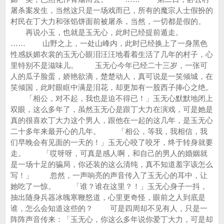
屠杀案发生，当然这只是一场戏而已，所有的魔宗人士假扮的
村民在丁大力和张馅饼面前被屠杀，当然，一切都是假的。
再说小玉，也就是玉无心，此时已经提前遁走。
…… 山野之上，一处山峰内，此时已经换上了一身黑色
性感妖媚衣裳的玉无心眼泪汪汪地看着生活了几年的村子，心
里特别不是滋味儿。 玉无心今年已经二十三岁，一张可
人的瓜子脸蛋，娇艳欲滴，楚楚动人，真可说是一笑倾城，在
笑倾国，此时眼眶中满是泪花，却更加有一股西子捧心之绝。
「相公，对不起，我也是迫不得已！」玉无心默默地闭上
双眼，这么多年了，虽然玉无心是跟丁大力在演戏，可是她是
真的很喜欢丁大力这个男人，跟他在一起的这几年，是玉无心
二十多年来最开心的几年。 「相公，等我，我相信，我
们早晚会有见面的一天的！」玉无心咬了咬牙，终于转身就要
走。 「哎呀呀，可真是感人啊，和自己的男人的婚姻就
是一场十足的骗局，你还装的这么清纯，真不知道羞字该怎么
写！」 忽然，一声响亮的声音传入了玉无心的耳中，让
她吃了一惊。 「谁？谁在这里？！」玉无心身子一抖，
抽出随身兵器冰魄寒鞭怒道，心里更奇怪，眼前之人到底是
谁，怎么会知道这些的？ 可是四周却不见有人，只是一
阵阵声音传来：「玉无心，你这么多年说你爱丁大力，可是却