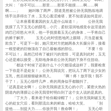
大叫：「你不可以……那里……那里不能摸……啊……啊
啊……」 她叫唤了两声，阴道竟然被公孙无我熟练地调
情手法弄得出了水，玉无心羞涩难堪，更不知道该如何是好。
「让本座看看素因的女儿是什么味道！」 公孙无我
抚摸了几下玉无心的阴毛，小穴，柔软湿润地感觉令这淫道的
鸡巴已经怒火冲天，他一手抚摸着玉无心的身体，一手将自己
的裤子解开。 玉无心此时愤怒地闭上眼睛，只当是被鬼
欺负了，可是下一刻，她只觉对方把她两条大长腿分开，接着
一根坚硬的巨物顶在了自己最敏感的部位。 「不要！你
不可以！」虽然已经有了被奸污的觉悟，可是真到此时，玉无
心还是难以接受，无助地身体在公孙无我的下身不住扭动。
「都这个时候了还装什么？小穴都湿成这样了，我要检查
一下你是不是处女！」公孙无我说完，把玩儿了两下这少女的
玉乳，然后就狠狠破体而入。 「啊！疼！放开我！我不
干了！」玉无心惊呼几声，疼的周身似乎都颤抖了。
「还真是处女啊！」公孙无我插进玉无心的小穴，紧密火热的
阴道内的薄膜让公孙无我登时明白到了这个女人说的是真的。
「丁大力，看来老子给你戴绿帽了！」公孙无我刺破玉无
心的处女穴后，看到那流出来的鲜血，哈哈大笑。 「别
提他……别提大力……你放开我！救命啊！」 玉无心听