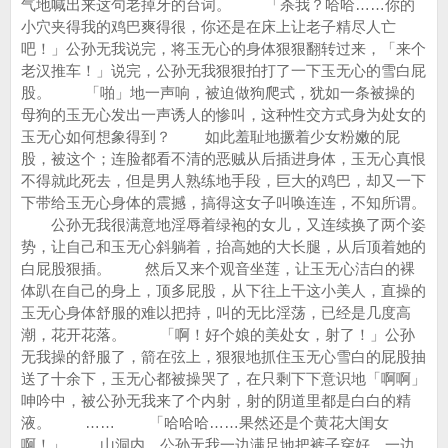
气地喊出来这句老掉牙的台词。 「杀我？哈哈……你的
小穴夹得我的鸡巴爽得很，你还是在床上让老子精尽人亡
吧！」公孙无我说完，将玉无心的身体狠狠翻转过来，「来个
老汉推车！」说完，公孙无我狠狠拍打了一下玉无心的雪白屁
股。 「啪」地一声响，被迫做狗爬式，犹如一条被操的
母狗的玉无心发出一声诱人的惨叫，这种性交方式身为处女的
玉无心如何想象得到？ 如此羞耻地撅着少女粉嫩的屁
股，被这个；连脸都看不清的恶贼从后插进身体，玉无心真恨
不得就此死去，但是男人熟练地手段，巨大的鸡巴，却又一下
下带给玉无心身体的震撼，搞得这女子叫唤连连，不知所谓。
公孙无我很满意地淫辱着绿袍的女儿，又连续换了两个姿
势，让自己和玉无心斜躺着，抬高她的大长腿，从后顶着她的
白屁股狠插。 然后又来个观音坐莲，让玉无心洁白的裸
体趴在自己的身上，顶多屁股，从下往上干这小美人，直操的
玉无心身体舒服的难以把持，叫的无比淫荡，已经是几度高
潮，花开花落。 「啊！好个娘的美处女，射了！」公孙
无我操的舒服了，箭在弦上，狠狠地抓住玉无心雪白的屁股抽
送了十余下，玉无心都被操哭了，在只剩下下意识地「啊啊」
呻吟中，被公孙无我来了个内射，射的阴道里都是白白的精
液。 …… 「哈哈哈……果然还是个黄花大闺女
啊！」 山洞内，公孙无我一边满足地把裤子穿好，一边