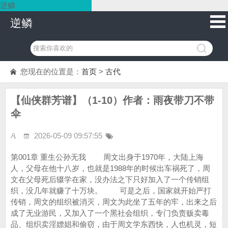
逆鳞
逆鳞
您现在的位置是：
首页
>
古代
【仙侠群芳谱】（1-10）作者：雨夜带刀不带
伞
2026-05-09 09:57:55
第001章 重生公孙无我 周文出身于1970年，大陆上海
人，父母在他十八岁，也就是1988年的时候出车祸死了，周
文在父母死后辍学在家，没办法之下只好加入了一个传销组
织，没几年就赚了十万块。 可是之后，国家就开始严打
传销，周文的组织被消灭，周文为此坐了五年的牢，出来之后
成了无业游民，又加入了一个黑社会组织，专门负责贩卖毒
品、组织卖淫嫖娼和偷窃，由于周文学东西快，人也机灵，短