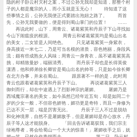
隐的村子卧云村灭村之案，不过公孙无我却是知道，那整个村
子的人都是魔宗的人，而小玉就是玉无心！ 待知道了这
些事情之后，公孙无我便正式要踏出泡妞之路了。 而首
先，公孙无我要做的，便是得到蜀山掌门的位置！ ……
再说此时，山下，周青云、诸葛紫英和丹辰子下山寻找如
今山下闹瘟疫的根源。 周青云和诸葛紫英均是蜀山出名
的美女，二女皆是人间绝色。 只见诸葛紫英一身紫衣，
身高接近一米七二，乃是可当名模的潜质，容色艳丽，身段风
流；颇有些成熟女人风味；周青云一身青衣，虽不诸葛紫英高
挑，却精致曼妙，端丽清秀。 而丹辰子却也是长得英俊
潇洒，他和师弟徐长卿皆是蜀山出名的帅哥，只是如今徐长卿
在北方办事，并未在蜀山。 跟原著不一样的是，此时周
青云也跟着诸葛紫英和丹辰子下山。 再说诸葛紫英三人
御剑而行，却在中途遇上了烈影神宗的屠媚。 屠媚乃是
西域魔宗著名的美女，如今虽然已经年近五旬，却是如同二十
岁的少女一般，不但容色娇艳，媚功更是奇特，而且一身修为
已达不灭一层，端是厉害无比。 丹辰子三人不过是脱劫
和化神境界，自然不是屠媚敌手，但是屠媚却是存心放水，丹
辰子等人这才能脱身。 「回去告诉诸葛驭我，我们宗主
绿袍尊者，将会给蜀山一个大大的惊喜！」屠媚收手之后，妩
媚一笑，已然化作青烟而去。 …… 第二日，卧云村