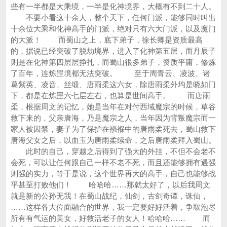
些有一半都是大乘境，一半是化神境界，大概有不到二十人。
不要小看这十余人，整个天下，任何门派，能够同时叫出
十余位大乘和化神高手的门派，绝对只有六大门派，以及魔门
的大派！ 而蜀山之上，底下弟子，徐长卿是资质最高
的，据说已经突破了脱劫境界，进入了化神第五层，而丹辰子
则是在化神第四层层挣扎，而蜀山很多弟子，资质平庸，修炼
了百年，连炼罡境都无法突破。 至于周青云、凌波、诸
葛紫英、凌音、丝缎、唐雨柔这六女，除唐雨柔外均是晓如门
下，都是在炼罡六七层左右，也算是世间高手。 而唐雨
柔，根据周文的记忆，她是当年在对付西域魔宗的时候，草谷
救下来的，父亲唐海，乃是魔宗之人，当年因为背叛魔宗而一
家人被囚禁，妻子为了保护在襁褓中的唐雨柔死去，蜀山救下
唐海父女之后，以血玉为唐雨柔续命，之后唐雨柔拜入蜀山。
此时的自己，穿越之后得到了强大的外挂，不但不会老不
会死，可以让任何跟自己一样不老不死，而且还能够拥有遇强
则强的实力，等于是说，这个世界再大的高手，自己也能够战
平甚至打败他们！ 哈哈哈……那就太好了，以后我周文
就是新的公孙无我！在蜀山战纪，仙剑，古剑奇谭，诛仙，
……这样各大位面融合的世界，我一定要好好活着，争取泡尽
所有有气运的美女，好救活老子的女人！哈哈哈…… 而