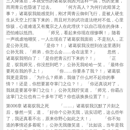
三人降落后，本就受伤的诸葛驭我因为这样一搞，伤的更重，
而周青云也昏迷了过去。 「何方高人？为何行此暗算之
事？」诸葛驭我能感觉到，刚才周青云御剑飞行，是被人硬生
生从天空上打落下来的，而且对方的武功道法绝对不低，心里
惊骇，心道难道又有魔宗之人在此埋伏？以自己现在的身体，
恐怕难以抵挡。 「师兄，看起来你现在很惨啊！」随着
一声戏虐地嘲笑，一人出现在了诸葛驭我面前，不是别人，正
是公孙无我。 「是你？！」诸葛驭我没想到在这里遇到
公孙无我，「师弟，你怎么会……会在这里？」 忽然，
诸葛驭我明白了：「是你把青云打下来的？！」 「正
是，驭我师兄，你没想到吧？」公孙无我哈哈一笑，「最终你
要死在我的手上！」 「你……你要杀了我？！」诸葛驭
我更是震惊，「为什么？师弟，我做了什么对不起你的事
情？！还是，你想要篡夺掌门之位？！」 「你还真说对了，
我就是要篡夺掌门之位！」公孙无我狞笑道，「师兄，你霸占
这掌门之位也有二十多年了吧？你也该换换位置了！」
第006章 诸葛驭我之死 「……」诸葛驭我沉默了片刻之
后，惨然一笑，道，「好你个公孙无我，说实话吧，这么些年
了，我还真看不出，原来你野心如此之大！」 「你不知
道的事情还多着呢！」公孙无我微笑道，「比如说，当年是我