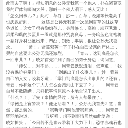
此而去了啊！」得知消息的公孙无我第一个跑来，扑在诸葛驭
我的尸体前嚎啕大哭，那叫一个催人泪下，感人无比！
「怎么回事儿？」此时，草谷，妙一，百草，晓如等长老高手
也悉数赶到。 这还是公孙无我第一次见到百草的妹妹草
谷道长，这女子很有御姐范儿，身段修长，高挑，端丽秀雅，
温柔和蔼的脸蛋儿一看就是那种贤妻良母，一身暗蓝色道袍将
一副好身材凸显出来，凹凸，别致，丰满，很让公孙无我喜
欢。 「爹！」诸葛紫英一下子扑在自己父亲的尸体上，
哭的自然要比公孙无我还激烈。 「青云，这到底是怎么
一回事儿？！」晓如首先冲到了自己的弟子身边，询问道。
「师父……对不起……」周青云默默流泪，低声道，「我
没有保护好掌门！」 「到底出了什么事儿？」妙一看着
自己的义女，咬着牙道，「掌门到底是怎么出事儿的？还有，
青云，你和这个丁大力怎么会跑到山下去了？」 周青云
自然不敢隐瞒，只好把事情原原本本地全说了出来。
「什么？！」听完了事情的经过，所有人都呆住了。
「绿袍是上官警我？！他还活着？！」公孙无我首先叫道，当
然，都是装的。 「我听掌门叫他警我师弟……」周青云
弱弱地说道。 「哎呀呀，想不到事情居然如此复杂！」
晓如摇头，「今日若不是青云带着丁大力下山，恐怕赤魂石也