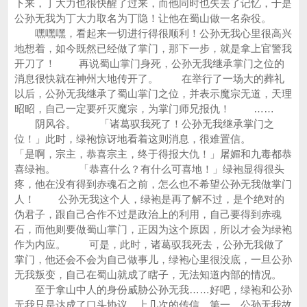
下来，丁大力也很快醒了过来，而他同时也失去了记忆，于是
公孙无我为丁大力取名为丁隐！让他在蜀山做一名杂役。
嘿嘿嘿，看起来一切进行得很顺利！公孙无我心里很高兴
地想着，如今既然已经做了掌门，那下一步，就是拿上官警我
开刀了！ 再说蜀山掌门身死，公孙无我继承掌门之位的
消息很快就在神州大地传开了。 在举行了一场大的葬礼
以后，公孙无我继承了蜀山掌门之位，并表示魔宗无道，天理
昭昭，自己一定要歼灭魔宗，为掌门师兄报仇！ ……
阴风谷。 「诸葛驭我死了！公孙无我继承掌门之
位！」此时，绿袍惊讶地看着这则消息，很难置信。
「是啊，宗主，恭喜宗主，终于得报大仇！」屠媚和九毒都恭
喜绿袍。 「恭喜什么？有什么可喜地！」绿袍显得很头
疼，他在没有得到赤魂石之前，怎么也不希望公孙无我做掌门
人！ 公孙无我这个人，绿袍是再了解不过，是个绝对的
伪君子，跟自己合作不过是政治上的利用，自己要得到赤魂
石，而他则要做蜀山掌门，正因为这个原因，所以才会为绿袍
作为内应。 可是，此时，诸葛驭我死去，公孙无我做了
掌门，他还会不会为自己做事儿，绿袍心里很没底，一旦公孙
无我叛变，自己在蜀山就成了瞎子，无法知道内部的情况。
至于拿山中人的身份威胁公孙无我……好吧，绿袍和公孙
无我只是达成了口头协议，上几次的传信，第一，公孙无我故