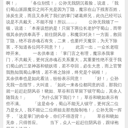
啊！」 「各位别慌！」公孙无我阴沉着脸，说道，「我
们蜀山派跟魔宗之间不光是因为丁隐，魔宗在山下残害百姓，
涂炭生灵，而且又杀死了我们的掌门诸葛师兄，此仇已经可以
说是不共戴天，不能不报！所以……」 公孙无我顿了一
顿，说道：「本座设想的是！只留下两位长老护守蜀山，而带
领其余的供奉高手，前往阴风谷，和魔宗对决！一方面，救回
丁隐，绝不容赤魂石有失，二来，也要歼灭魔宗，为天下除
害，不知道各位同不同意？！」 此言一出，一众长老喧
哗开来。 一名供奉道：「掌门言之有理，魔宗杀我掌
门，不共戴天，更何况赤魂石关系重大，其重要性绝不亚于我
们蜀山的三皇神器和锁妖塔，若不夺回，必生大患，而上官警
我熟知我蜀山事情，若不将之除掉，终究是个祸根！」
其余供奉也是如此看法，纷纷表示同意！ 「好！」公孙
无我一击指节，大叫道，「如此一来各位都同意的话，那我们
就一起赶赴阴风谷！晓如、草谷和百草留下镇守蜀山，其余人
随我去！」 「为什么留下我们？！」草谷和晓如表示有
些不满。 「这是命令，蜀山不能无人镇守，更何况二位
乃是女人，我不能让二位师姐去那危险制地！」公孙无我一挥
手，「这是掌门的命令，你们不得违背！」 草谷和晓如
无奈，只得答应。 当下，众人一起赶往阴风谷，跟绿袍