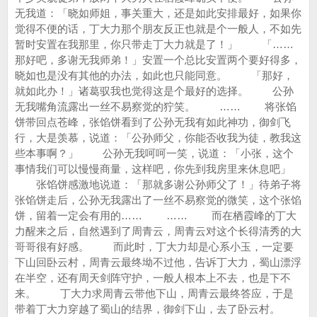
无我道：「晓如师姐，事关重大，还是如此安排最好，如果你
觉得不便的话，丁大力那个朋友反正也就是个一般人，不如先
暂时安置在我那里，你只带走丁大力就是了！」 「……
那好吧，多谢无我师弟！」安置一个总比安置两个要好得多，
晓如也是没有其他的办法，如此也只能同意。 「那好，
就如此办！」诸葛驭我也觉得这是个最好的选择。 公孙
无我嘴角流露出一丝不易察觉的狞笑。 …… 将张馅
饼带回点苍峰，张馅饼看到了公孙无我有如此神功，御剑飞
行，大是羡慕，说道：「公孙师父，你能否收我为徒，教我这
些本事啊？」 公孙无我呵呵一笑，说道：「小张，这个
事情我们可以慢慢商量，这样吧，你先到我房里来休息吧」
张馅饼感激地说道：「那就多谢公孙师父了！」待弟子将
张馅饼走后，公孙无我露出了一丝不易察觉的微笑，这个张馅
饼，留着一定会有用的…… …… 而在栖霞峰的丁大
力醒来之后，自然遇到了周青云，周青云对这个长得清秀的大
哥哥很有好感。 而此时，丁大力却是心系小玉，一定要
下山回卧云村，周青云最终坳不过他，告诉丁大力，蜀山漂浮
在半空，还有周天剑阵守护，一般人根本上不去，也是下不
来。 丁大力求周青云带他下山，周青云最终答应，于是
带着丁大力穿越了蜀山的结界，御剑下山，去了卧云村。