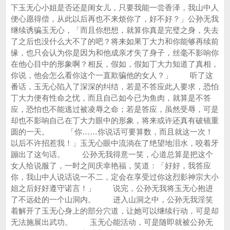
下玉无心小姐是否还是闺女儿，只要我能一尝香泽，我山中人
便心愿得偿，从此以后再也不来烦你了，好不好？」公孙无我
继续诱骗玉无心，「而且你想想，就算你真是完璧之身，失去
了之后也没什么大不了的吧？将来如果丁大力和你能够再续前
缘，也只会认为你是因为和他成亲才失了身子，丝毫不影响你
在他心目中的形象啊？相反，假如，假如丁大力知道了真相，
你说，他会怎么看你这个一直欺骗他的女人？」 听了这
番话，玉无心陷入了深深的纠结，若是不答应此人要求，恐怕
丁大力便有性命之忧，而且自己如今已为鱼肉，就算是不答
应，恐怕也不能逃过被凌辱之命；若是答应，虽然受辱，可是
却也不影响自己在丁大力眼中的形象，将来或许还真有破镜重
圆的一天。 「你……你说话可要算数，而且就这一次！
以后不许招惹我！」玉无心眼中流淌在了绝望地泪水，咬着牙
蹦出了这句话。 公孙无我得意一笑，心道总算是把这个
女人给说服了，一时之间庆幸艳福，笑道：「好好，我答应
你，我山中人说话说一不二，定会在享受过你这烈影神宗大小
姐之后好好遵守诺言！」 说完，公孙无我将玉无心抱进
了不远处的一个山洞内。 进入山洞之中，公孙无我淫笑
着解开了玉无心身上的部分穴道，让她可以继续行动，可是却
无法施展出武功。 玉无心能活动，可是随即就被公孙无