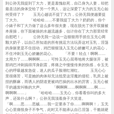
到公孙无我提到丁大力，更是羞愧欲死，自己身为人妻，却把
最圣洁的身体交给了另一个男人，这让深爱丁大力的玉无心如
何受得了？ 玉无心越说不提丁大力，公孙无我便越要提
丁大力。 「哈哈哈……不要我提丁大力？奶奶的，你个
小婊子和丁大力做了这么多年假夫妻，现在脱光了张开双腿被
本座操，你下面被操的水越流越多，估计你在丁大力那里经常
自慰吧！」 公孙无我一边说一边狠狠用手抓住玉无心两
颗大奶子，以自己所知道的所有挑逗方法玩弄这对玉乳，淫荡
的身躯更是不住扭动，鸡巴狠狠顶入玉无心娇嫩可人的花心，
不住冲刺玉无心娇嫩的花心。 「不要！轻点！啊啊……
太用力了……啊啊啊……」可怜玉无心屈辱地将大腿张开，被
那鸡巴冲刺搞得浑身剧震，疼痛之中慢慢传来的快感，令玉无
心的呼吸越发急促，迷人的瓜子脸潮红潮红。 玉无心心
里很痛苦，可是她的肉体却无法抵受这淫魔的侵犯，乳房上被
捏的酥麻，而诱人的阴道更被鸡巴操的出水的厉害，玉无心被
干的越发叫唤的大声。 「啊啊啊……啊啊啊……啊……
啊啊啊……」 「哈哈哈……玉无心，你看看你叫的多大
声，还装什么啊？」公孙无我顶着身子大笑道。
「啊……恶……恶贼……我一定要杀了你……啊啊啊！」玉无
心心里痛恨身子不争气，此时又不能承认自己淫荡，干脆就硬