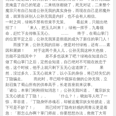
意掩盖了自己的笔迹，二来纸张都烧了，死无对证，二来整个
魔宗只有自己知道公孙无我的真实身份，而现在自己是邪魔外
道，就算告诉别人公孙无我是内奸，也不会有人相信。
一时之间，绿袍不禁有些束手无策。 看起来，只能出绝
招了！ 「来人，把玉儿叫来！」绿袍一挥手，九毒领
命，赶忙下去传唤玉无心。 …… 终于，在蜀山掌门
的位置平定之后，公孙无我算是彻底的成为了新任的掌门人！
而接下来，公孙无我的目标，便是对付绿袍，还有……素
因和屠媚！ 对于这两个美人儿，公孙无我这种大色狼，
岂能不染指其中？ 差不多也该来了吧？绿袍在知道自己
做了蜀山掌门之后，定然会知道，自己绝对不可能在效忠于
他，这个时候，他手上就只剩下玉无心这道牌了。 果
然，没过多久，玉无心就来了，以小玉的身份，将已经失忆的
丁隐骗走。 而此时，早已暗中窥探在侧的公孙无我，立
刻召集了蜀山所有的供奉高手，长老首座前来议事。
「诸位，本掌门刚刚得知消息！」公孙无我叫道，「魔宗妖女
玉无心掳走了丁隐！」、 「什么？！」晓如等人吃了一
惊，草谷道，「丁隐身怀赤魂石，却被这魔宗妖女给掳走，这
下可是不妙了！」 而已经对丁隐有好感的周青云更是着
急：「那怎么办啊？掌门师叔，你要想想办法，救救丁大哥