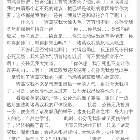
向武当告密，告诉他们上官警我害死了他们掌门，又或者是，
我向白眉那个老不死的建议，把已经是破鞋的素因嫁给你为
妻，这些都是我做的！还有，我最近还和绿袍合作了呢！」
「什么？！」诸葛驭我大惊失色，万万想不到，公孙无我
竟然和绿袍勾结在一起。 「你……你竟然……竟然勾结
魔宗，你简直是……简直是……你怎么能做出这等事情来，你
对得起师门，对得起蜀山吗？！」诸葛驭我愤怒地大吼道。
「不管我是否对得起师门，对得起蜀山，反正师兄今日你
必死无疑，我希望你到阴曹地府以后，可不要怪师弟不仁
啊！」公孙无我大笑道。 「你休想，我宁死也不会让你
谋害蜀山……啊！」诸葛驭我还没说完，公孙无我忽然出手，
一掌劈到了诸葛驭我的心脏，当场将诸葛驭我心肺震碎。
诸葛驭我本来是想聚集最后一丝的力气，跟公孙无我拼
了，可是，还没等他反应过来，公孙无我已经将他杀了。
看着诸葛驭我的尸体，公孙无我撇了撇嘴，搬到了一边，
然后施法将诸葛驭我的尸体隐形。 接着，公孙无我摇身
一变，便变成了诸葛驭我的样子，这变化易容之术，身为山中
人的他，自然也学过。 此时，公孙无我装成了受伤的样
子，轻轻拍醒了青云。 周青云猛然睁开眼，只见「诸葛
驭我」嘴角流血，看起来很是虚弱，大惊失色，扶住他道：
「掌门，你怎么了？别吓我啊！」 「青云……」公孙无