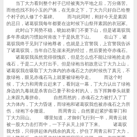
当丁大力看到整个村子已经被夷为平地之后，万分痛苦。
而他也找不到小玉的尸体，在无奈之下，丁大力只好自己给整
个村子的人修了个墓碑。 而与此同时，刚好今天是素因
的忌日，诸葛驭我每年都要在这时候下山祭拜素因的衣冠冢。
此时山下局势不稳，晓如劝掌门不要下山，但是诸葛驭我
多年养成的习惯如何肯改？于是执意下山。 在山下，诸
葛驭我终于见到了绿袍尊者，也就是上官警我，上官警我告诉
了诸葛驭我，当年自己坠崖未死的经过，然后要抢夺赤魂石。
诸葛驭我虽然觉得很愧疚，但是怎么也不能让绿袍抢走赤
魂石，于是二人大打出手。但是绿袍当初故意让丁大力上山，
诸葛驭我在吸取丁大力体内的赤魂石之力的时候伤了真元，不
敌绿袍，眼见赤魂石马上就要被绿袍夺走。 而这个时
候，丁大力和周青云赶来了，看到这一幕，丁大力认出了绿袍
身边的九毒就是杀害自己妻子和全村的人，当下挥舞拳头就要
上来跟九毒拼命。 自然而然的，赤魂石之力被打入了丁
大力体内，丁大力昏迷，而绿袍和诸葛驭我也被赤魂石之力所
伤，绿袍下令撤退。 而周青云，自然要赶紧护着掌门和
丁大力回山。 哪里知道，才御剑飞行到一半，周青云就
被一股大力击打而中，一下子从天上掉了下来。 诸葛驭
我大惊，只得拼起体内残余的真元，护住了周青云和丁大力，