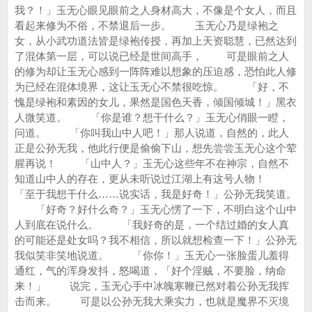
我？！」玉无心眼见眼前之人身材高大，不像是个女人，而且
看起来修为不俗，不禁退后一步。 玉无心乃是绿袍之
女，从小武功道法皆是绿袍传授，再加上天资聪慧，已然达到
了混体第一层，可以说已经是世间高手， 可是眼前之人
的修为却让玉无心感到一阵阵难以想象的压迫感，恐怕此人修
为已经在混体境界，这让玉无心不禁很吃惊。 「好，不
愧是绿袍和素因的女儿，果然是国色天香，倾国倾城！」黑衣
人微笑道。 「你是谁？想干什么？」玉无心俏眼一瞪，
问道。 「你叫我山中人吧！」那人说道，自然的，此人
正是公孙无我，他此行便是偷偷下山，想先尝尝玉无心这个荤
腥再说！ 「山中人？」玉无心这些年不在神宗，自然不
知道山中人的存在，更从未听说过江湖上有这号人物！
「至于我想干什么……说实话，我是好奇！」公孙无我笑道。
「好奇？好什么奇？」玉无心愣了一下，不明白这个山中
人到底在说什么。 「我好奇的是，一个结过婚的女人真
的可能还是处女吗？我不相信，所以就想检查一下！」公孙无
我似笑非笑地说道。 「你你！」玉无心一张脸蛋儿羞得
通红，气的浑身发抖，怒喝道，「好个淫贼，不要脸，纳命
来！」 说完，玉无心手中冰魄寒鞭已然对着公孙无我挥
击而来。 可是以公孙无我大乘实力，也就是魔界不灭境