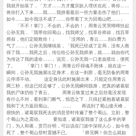
我就开始装了，「方才……方才魔宗妖人埋伏在此，将你……
将你打入下来……我……我拼着最后一些力量击伤了他们……
如今……如今我活不成了……你带着丁大力回蜀山吧……」
「不不！掌门，不会的，不会的！」周青云哭哭啼啼扶起
公孙无我，「我带你回蜀山，找我师父，找草谷师叔，找百草
师叔，他们定能救你！」 「没用的，青云……别白费力
气了……」公孙无我继续装，「我死已经成了定局，没有人救
得了我……我死之后，传位给公孙无我师弟，就……就由你代
为传达了我的遗命……」说完，公孙无我一口老血喷出，便死
了。 「掌门！掌门！」周青云吓得魂不附体，就在这一
瞬间，公孙无我施展出定身术，在这一刹那，毫无防备的周青
云停滞不动。 这定身法此时施展出来，只能定住周青云
两三秒，但这已经足够了，公孙无我瞬间脱身，把真的诸葛驭
我的尸体扔给了青云。 周青云恢复过来之后丝毫没发现
有什么不对，看到掌门断气，惊恐之下，只得赶紧抱着诸葛驭
我和丁大力返回蜀山。 …… 再说到了蜀山接天峰，
很快的，诸葛驭我死去的消息登时传遍了整个蜀山。立刻，整
个蜀山为之震动。 要知道，诸葛驭我做了这么多年的掌
门，为人和蔼，赏罚分明，可以说在门派中深得人心，如今他
死了，整个蜀山登时震撼不已。 「师兄啊！你怎么就如