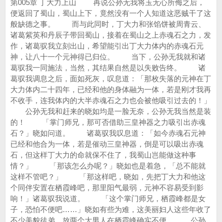
第005章 丁大力上山 再说公孙无我将玉无心所侮之后，
便返回了蜀山，蜀山上下，竟然没有一个人知道这恶贼干了这
般缺德之事。 而与此同时，丁大力和张馅饼被周青云、
诸葛紫英和丹辰子带回蜀山，接着在蜀山之上赤魂石之力，发
作，诸葛驭我立刻出山，希望能引出丁大力体内的赤魂石元
神，让八十一个元神得已归位。 当下，公孙无我就和诸
葛驭我一同施法，当然，其结果自然是以失败告终。 诸
葛驭我调息之后，面如死灰，叹息道：「那枚失落的元神在丁
大力体内二十四年，已经和他的身体融为一体，若是刚才我再
不收手，连我体内的大半赤魂石之力也会被他吸引过去的！」
公孙无我和赶来的晓如均是一脸无奈，公孙无我当然是装
的！ 「掌门师兄，那可否借助三皇神器之力吸引出赤魂
石？」晓如问道。 诸葛驭我叹息道：「如今赤魂石元神
已经和他合为一体，若是催动三皇神器，倒是可以吸出赤魂
石，但这样丁大力的命就保不住了，我蜀山岂能做这种事
情？」 「那该怎么办呢？」晓如也是着急，「总不能就
这样不管吧？」 「那这样吧，晓如，先把丁大力和他这
个同伴安置在栖霞峰吧，那里阳气最弱，元神不容易受到影
响！」诸葛驭我说道。 「这个掌门师兄，栖霞峰都是女
子，恐怕不便吧……」晓如有些为难，这美丽妇人这些年收了
不少美貌徒弟，放两个大男人在栖霞峰确实不便。 公孙