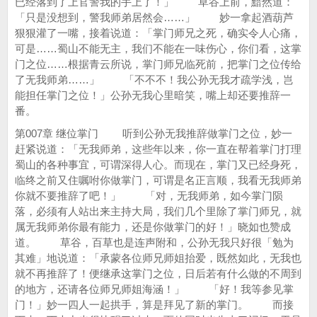
已经落到了上官警我的手上了！」 草谷上前，黯然道：
「只是没想到，警我师弟居然会……」 妙一拿起酒葫芦
狠狠灌了一嘴，接着说道：「掌门师兄之死，确实令人心痛，
可是……蜀山不能无主，我们不能在一味伤心，你们看，这掌
门之位……根据青云所说，掌门师兄临死前，把掌门之位传给
了无我师弟……」 「不不不！我公孙无我才疏学浅，岂
能担任掌门之位！」公孙无我心里暗笑，嘴上却还要推辞一
番。
第007章 继位掌门 听到公孙无我推辞做掌门之位，妙一
赶紧说道：「无我师弟，这些年以来，你一直在帮着掌门打理
蜀山的各种事宜，可谓深得人心。而现在，掌门又已经身死，
临终之前又住嘱咐你做掌门，可谓是名正言顺，我看无我师弟
你就不要推辞了吧！」 「对，无我师弟，如今掌门陨
落，必须有人站出来主持大局，我们几个里除了掌门师兄，就
属无我师弟你最有能力，还是你做掌门的好！」晓如也赞成
道。 草谷，百草也是连声附和，公孙无我只好很「勉为
其难」地说道：「承蒙各位师兄师姐抬爱，既然如此，无我也
就不再推辞了！便继承这掌门之位，日后若有什么做的不周到
的地方，还请各位师兄师姐海涵！」 「好！我等参见掌
门！」妙一四人一起拱手，算是拜见了新的掌门。 而接