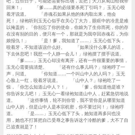
吧，过些日子，可能还需要你出场，去把丁大力从蜀山给我带
回来！」 「爹……真的必须要杀死丁引吗？」玉无心咬
着牙说道。 「赤魂石如果从他的体内取出来，他会
死！」绿袍听到玉无心似乎在关心丁大力，眼眶中的冷意是难
以掩盖的，「你别忘了你的使命，你娘为了生你而死，你的存
在没有别的目的，便只有一个，那就是为我夺回赤魂石，为你
娘报仇！」 「是！爹，我知道了……」玉无心低下头，
咬着牙，不知道该说什么好。 「如果没什么事儿的话，
下去休息吧！我想一个人静一会儿！」绿袍摆了摆手说道。
「爹……」玉无心却没有离开，还有一件很重要的事情，
玉无心需要搞清楚。 「还有什么事儿吗？」绿袍哼了一
声，问道。 「你知道……一个叫山中人的人吗？」玉无
心脸上一红，咬着牙说道。 「山中人？」绿袍吃了一
惊，「你怎么知道山中人？！」 「爹，你知道他是谁？
你告诉女儿吧！」玉无心一看绿袍知道山中人，赶紧急切地说
道。 「这些事情，轮不到你管，我不管你是从哪里知道
山中人的，但是山中人是本宗机密，你不要过问！」绿袍哼
道。 「是……」玉无心低下了头，她知道再多问也没
用，她也不打算把自己受辱之事告诉这个冷酷的爹，大不了自
己追查就是了！