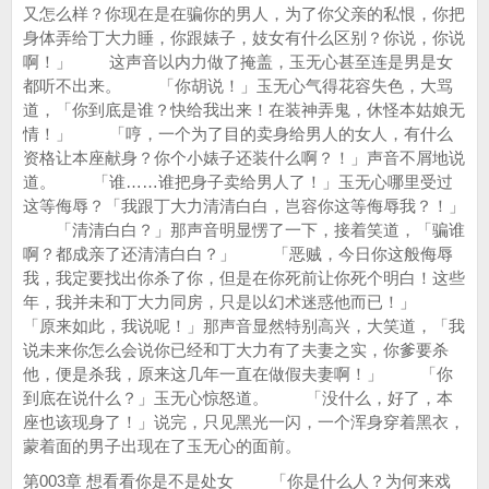
又怎么样？你现在是在骗你的男人，为了你父亲的私恨，你把
身体弄给丁大力睡，你跟婊子，妓女有什么区别？你说，你说
啊！」 这声音以内力做了掩盖，玉无心甚至连是男是女
都听不出来。 「你胡说！」玉无心气得花容失色，大骂
道，「你到底是谁？快给我出来！在装神弄鬼，休怪本姑娘无
情！」 「哼，一个为了目的卖身给男人的女人，有什么
资格让本座献身？你个小婊子还装什么啊？！」声音不屑地说
道。 「谁……谁把身子卖给男人了！」玉无心哪里受过
这等侮辱？「我跟丁大力清清白白，岂容你这等侮辱我？！」
「清清白白？」那声音明显愣了一下，接着笑道，「骗谁
啊？都成亲了还清清白白？」 「恶贼，今日你这般侮辱
我，我定要找出你杀了你，但是在你死前让你死个明白！这些
年，我并未和丁大力同房，只是以幻术迷惑他而已！」
「原来如此，我说呢！」那声音显然特别高兴，大笑道，「我
说未来你怎么会说你已经和丁大力有了夫妻之实，你爹要杀
他，便是杀我，原来这几年一直在做假夫妻啊！」 「你
到底在说什么？」玉无心惊怒道。 「没什么，好了，本
座也该现身了！」说完，只见黑光一闪，一个浑身穿着黑衣，
蒙着面的男子出现在了玉无心的面前。
第003章 想看看你是不是处女 「你是什么人？为何来戏