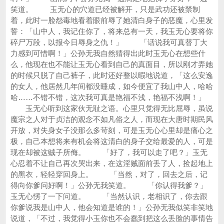
笑道。 玉无心的穴道已经被解开，只是武功还被禁制
着，此时一脸怨毒地看着眼前辱了她清白身子的恶魔，心里发
誓：「山中人，我记住你了，将来总有一天，我玉无心要将你
碎尸万段，以报今日辱身之仇！」 「话说我可真替丁大
力感到可惜啊！」公孙无我自然猜得出此时玉无心在想些什
么，他现在也不能让玉无心看到自己的真面目，所以刚才弄她
的时候只脱了自己裤子，此时还好整以暇地说道，「这么安逸
的女人，他居然几年间都没睡成，如今便宜了我山中人，哈哈
哈……不错不错，这次我可真是艳福不浅，艳福不浅啊！」
玉无心听到这家伙无耻之语。心里只觉得无比屈辱，虽说
魔宗之人对于贞洁的观念不如凡俗之人，而现在大唐时期民风
开放，对失身女子没那么多苛刻，可是玉无心心里却是痛心之
极，自己本想将来有机会将这清白的身子交给最爱的人，可是
现在却被这贼子所侮。 「好了，我可以走了吧？」玉无
心忍着不让自己再次哭出来，在这淫贼面前丢了人，捡起地上
的黑衣，轻轻穿回身上。 「当然，对了，回去之后，记
得向你爹问好啊！」公孙无我笑道。 「你认得我爹？」
玉无心愣了一下问道。 「当然认识，老相识了，你去跟
你爹说我是山中人，他会知道是谁的！」公孙无我似笑非笑地
说道，「不过，我觉得小玉你也不会蠢到把这么丢脸的事情告