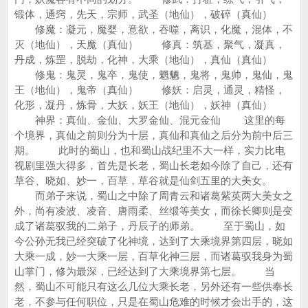
锻体，通窍，先天，宗师，武圣（地仙），破碎（真仙）
修魔：凝元，魔婴，意欲，吞噬，离识，化魔，混体，不
灭（地仙），天魔（真仙） 修真：筑基，聚气，凝真，
丹成，炼罡，脱劫，化神，大乘（地仙），真仙（真仙）
修鬼：鬼灵，鬼卒，鬼使，魍魉，鬼将，鬼帅，鬼仙，鬼
王（地仙），鬼帝（真仙） 修妖：启灵，通灵，精怪，
化形，凝丹，炼骨，大妖，妖王（地仙），妖神（真仙）
神界：真仙、金仙、大罗金仙、混元金仙 这里的每
个境界，真仙之前则分为十层，真仙和真仙之后分为前中后三
期。 此时的蜀山，也和蜀山战纪里不大一样，实力比电
视剧里强大得多，首先是长老，蜀山长老如今除了自己，还有
草谷、晓如、妙一，百草，草谷就是仙剑五里的大美女。
而弟子来说，蜀山之中除了周青云和诸葛紫英两大美女之
外，尚有凌波、凌音、唐雨柔、丝缎等美女，而徐长卿则是变
成了诸葛驭我的二弟子，丹辰子的师弟。 至于蜀山，如
今公孙无我已经突破了化神境，达到了大乘境界第四层，晓如
大乘一成，妙一大乘一层，百草化神三层，而诸葛驭我身为蜀
山掌门，修为最深，已经达到了大乘境界第七层。 当
然，蜀山不可能只有这么几位大乘长老，另外还有一些供奉长
老，不参与任何职位，只是在蜀山危难的时候才会出手的，这