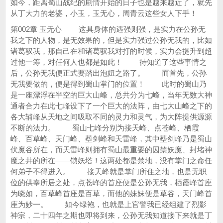
如今，距离蜀山战纪的剧情开始的日子也是越来越近了，就先
从丁大力的老婆，小玉，玉无心，周青云这些女人下手！
第002章 玉无心 这具身体的遇强则强，是实力在公孙无
我之下的人物，是无效果的，但是实力强过公孙无我的，比如
诸葛驭我，那自己在和诸葛驭我对打的时候，实力会提升到超
过他一筹，对任何人也都是如此！ 待知道了这些事情之
后，公孙无我便正式要踏出泡妞之路了。 而首先，公孙
无我要做的，便是得到蜀山掌门的位置！ 此时的蜀山乃
是一座漂浮在半空的巨大山峰，总共分为七峰，当年无数大神
通者合力在此七峰设下了一个巨大的法阵，由七大山峰之下的
各大辅峰从天地之间吸取不同的灵力和灵气，为大阵提供源源
不断的法力。 蜀山七峰分别为接天峰、点苍峰、栖霞
峰、百草峰、天门峰、塟剑峰和天雷峰，其中塟剑峰乃是蜀山
伏魔谷所在，而天雷峰则拥有蜀山最重要的囚禁妖魔、封堵神
魔之井的所在——锁妖塔！这两处都是禁地，没有掌门之命任
何弟子不得进入。 接天峰就是掌门所住之地，也是无职
位的供奉所居之处，点苍峰的首座便是公孙无我，栖霞峰首座
为晓如，百草峰首座是百草，而他的妹妹便是草谷，天门峰首
座为妙一。 如今绿袍，也就是上官警我已经组建了烈影
神宗，二十四年之期也即将到来，公孙无我知道接下来就是丁