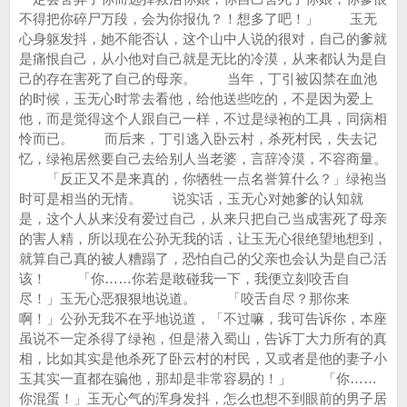
不得把你碎尸万段，会为你报仇？！想多了吧！」 玉无
心身躯发抖，她不能否认，这个山中人说的很对，自己的爹就
是痛恨自己，从小他对自己就是无比的冷漠，从来都认为是自
己的存在害死了自己的母亲。 当年，丁引被囚禁在血池
的时候，玉无心时常去看他，给他送些吃的，不是因为爱上
他，而是觉得这个人跟自己一样，不过是绿袍的工具，同病相
怜而已。 而后来，丁引逃入卧云村，杀死村民，失去记
忆，绿袍居然要自己去给别人当老婆，言辞冷漠，不容商量。
「反正又不是来真的，你牺牲一点名誉算什么？」绿袍当
时可是相当的无情。 说实话，玉无心对她爹的认知就
是，这个人从来没有爱过自己，从来只把自己当成害死了母亲
的害人精，所以现在公孙无我的话，让玉无心很绝望地想到，
就算自己真的被人糟蹋了，恐怕自己的父亲也会认为是自己活
该！ 「你……你若是敢碰我一下，我便立刻咬舌自
尽！」玉无心恶狠狠地说道。 「咬舌自尽？那你来
啊！」公孙无我不在乎地说道，「不过嘛，我可告诉你，本座
虽说不一定杀得了绿袍，但是潜入蜀山，告诉丁大力所有的真
相，比如其实是他杀死了卧云村的村民，又或者是他的妻子小
玉其实一直都在骗他，那却是非常容易的！」 「你……
你混蛋！」玉无心气的浑身发抖，怎么也想不到眼前的男子居