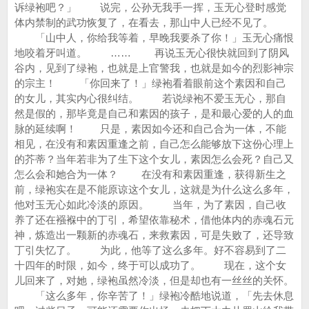
诉绿袍吧？」 说完，公孙无我手一挥，玉无心登时感觉
体内禁制的武功恢复了，在看去，那山中人已经不见了。
「山中人，你给我等着，早晚我要杀了你！」玉无心痛恨
地咬着牙叫道。 …… 再说玉无心很快就回到了阴风
谷内，见到了绿袍，也就是上官警我，也就是如今的烈影神宗
的宗主！ 「你回来了！」绿袍看着眼前这个素因和自己
的女儿，其实内心很纠结。 若说绿袍不爱玉无心，那自
然是假的，那毕竟是自己和素因的孩子，是和最心爱的人的血
脉的延续啊！ 只是，素因如今还和自己合为一体，不能
相见，在没有和素因重逢之前，自己怎么能够放下这份心理上
的芥蒂？当年若非为了生下这个女儿，素因怎么会死？自己又
怎么会和她合为一体？ 在没有和素因重逢，获得新生之
前，绿袍实在是不能原谅这个女儿，这就是为什么这么多年，
他对玉无心如此冷淡的原因。 当年，为了素因，自己收
养了还在襁褓中的丁引，希望依靠秘术，借他体内的赤魂石元
神，炼造出一颗新的赤魂石，来救素因，可是失败了，还导致
丁引失忆了。 为此，他等了这么多年。好不容易到了二
十四年的时限，如今，终于可以成功了。 现在，这个女
儿回来了，对她，绿袍虽然冷淡，但是却也有一丝丝的关怀。
「这么多年，你辛苦了！」绿袍冷酷地说道，「先去休息