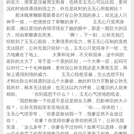
的实力，便算是没被周文附身，也绝非玉无心可以比拟，更何
况此时他得遇强则强之力，外岂是此时的玉无心所能相比？
那冰魄寒鞭眼看眼看击打在公孙无我的身上，却见这人只
伸手一抓，一把便抓住了寒鞭的身子。 玉无心只觉周身
剧震，难以置信的表情浮现在了她的眼中，那是一股巨大的压
力，经由寒鞭袭击而来。 「啊！」下一刻，公孙无我已
经欺到了玉无心面前，大乘境界的实力，将玉无心压制的竟然
无法阻拦，公孙无我只轻轻一点，玉无心只觉得身子一软，无
力地瘫在了地上。 大乘和化神，不灭和混体，这中间的
差距的太大了，等于是一个质的区别，一个大乘一层，起码可
以对付二十个化神巅峰，更何况公孙无我还是大乘第五层，再
加上遇强则强的威力。 玉无心惊怒至极，怎么也想不到
才刚出卧云村就遇到这么个大麻烦，她此时功力尽数被公孙无
我所封，根本无法脱身，也无法以内力呼救，让魔宗的人前来
相助。 「你到底想干什么？！」玉无心气愤地怒吼道。
「我想检验一下你是不是还是闺女儿啊，烈影神宗的大小
姐？」公孙无我似笑非笑地说道。 「你……你休想！」
玉无心气愤异常，「你要是敢动我一下，我爹定然不会放过
你！」 「你爹？你觉得你爹会管你的死活？」公孙无我
笑道，「这么多年了，你爹在乎过你吗？如果可以选择，你爹
一定会舍弃了你而选择救活你娘，你自己害死了你娘，你爹恨