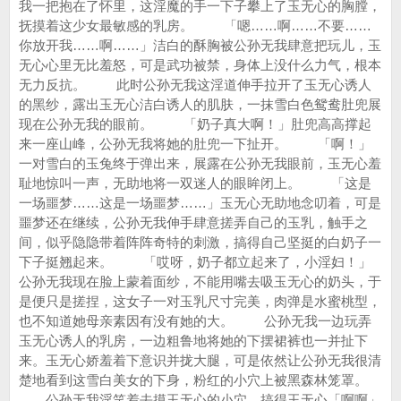
我一把抱在了怀里，这淫魔的手一下子攀上了玉无心的胸膛，
抚摸着这少女最敏感的乳房。 「嗯……啊……不要……
你放开我……啊……」洁白的酥胸被公孙无我肆意把玩儿，玉
无心心里无比羞怒，可是武功被禁，身体上没什么力气，根本
无力反抗。 此时公孙无我这淫道伸手拉开了玉无心诱人
的黑纱，露出玉无心洁白诱人的肌肤，一抹雪白色鸳鸯肚兜展
现在公孙无我的眼前。 「奶子真大啊！」肚兜高高撑起
来一座山峰，公孙无我将她的肚兜一下扯开。 「啊！」
一对雪白的玉兔终于弹出来，展露在公孙无我眼前，玉无心羞
耻地惊叫一声，无助地将一双迷人的眼眸闭上。 「这是
一场噩梦……这是一场噩梦……」玉无心无助地念叨着，可是
噩梦还在继续，公孙无我伸手肆意搓弄自己的玉乳，触手之
间，似乎隐隐带着阵阵奇特的刺激，搞得自己坚挺的白奶子一
下子挺翘起来。 「哎呀，奶子都立起来了，小淫妇！」
公孙无我现在脸上蒙着面纱，不能用嘴去吸玉无心的奶头，于
是便只是搓捏，这女子一对玉乳尺寸完美，肉弹是水蜜桃型，
也不知道她母亲素因有没有她的大。 公孙无我一边玩弄
玉无心诱人的乳房，一边粗鲁地将她的下摆裙裤也一并扯下
来。玉无心娇羞着下意识并拢大腿，可是依然让公孙无我很清
楚地看到这雪白美女的下身，粉红的小穴上被黑森林笼罩。
公孙无我淫笑着去摸玉无心的小穴，搞得玉无心「啊啊」